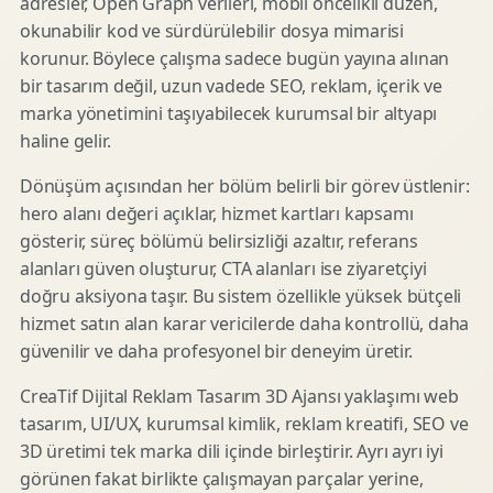
adresler, Open Graph verileri, mobil öncelikli düzen,
okunabilir kod ve sürdürülebilir dosya mimarisi
korunur. Böylece çalışma sadece bugün yayına alınan
bir tasarım değil, uzun vadede SEO, reklam, içerik ve
marka yönetimini taşıyabilecek kurumsal bir altyapı
haline gelir.
Dönüşüm açısından her bölüm belirli bir görev üstlenir:
hero alanı değeri açıklar, hizmet kartları kapsamı
gösterir, süreç bölümü belirsizliği azaltır, referans
alanları güven oluşturur, CTA alanları ise ziyaretçiyi
doğru aksiyona taşır. Bu sistem özellikle yüksek bütçeli
hizmet satın alan karar vericilerde daha kontrollü, daha
güvenilir ve daha profesyonel bir deneyim üretir.
CreaTif Dijital Reklam Tasarım 3D Ajansı yaklaşımı web
tasarım, UI/UX, kurumsal kimlik, reklam kreatifi, SEO ve
3D üretimi tek marka dili içinde birleştirir. Ayrı ayrı iyi
görünen fakat birlikte çalışmayan parçalar yerine,