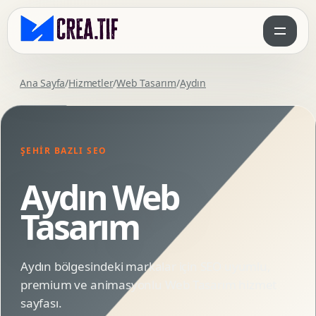
Ana Sayfa
/
Hizmetler
/
Web Tasarım
/
Aydın
ŞEHIR BAZLI SEO
Aydın Web
Tasarım
Aydın bölgesindeki markalar için SEO uyumlu,
premium ve animasyonlu Web Tasarım hizmet
sayfası.