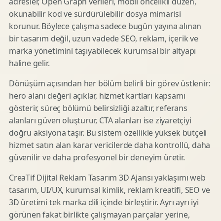
adresler, Open Graph verileri, mobil öncelikli düzen,
okunabilir kod ve sürdürülebilir dosya mimarisi
korunur. Böylece çalışma sadece bugün yayına alınan
bir tasarım değil, uzun vadede SEO, reklam, içerik ve
marka yönetimini taşıyabilecek kurumsal bir altyapı
haline gelir.
Dönüşüm açısından her bölüm belirli bir görev üstlenir:
hero alanı değeri açıklar, hizmet kartları kapsamı
gösterir, süreç bölümü belirsizliği azaltır, referans
alanları güven oluşturur, CTA alanları ise ziyaretçiyi
doğru aksiyona taşır. Bu sistem özellikle yüksek bütçeli
hizmet satın alan karar vericilerde daha kontrollü, daha
güvenilir ve daha profesyonel bir deneyim üretir.
CreaTif Dijital Reklam Tasarım 3D Ajansı yaklaşımı web
tasarım, UI/UX, kurumsal kimlik, reklam kreatifi, SEO ve
3D üretimi tek marka dili içinde birleştirir. Ayrı ayrı iyi
görünen fakat birlikte çalışmayan parçalar yerine,