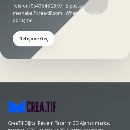
Telefon:
0540 548 26 97
· E-posta:
merhaba@crea-tif.com
· WhatsApp:
Hızlı
görüşme
İletişime Geç
CreaTif Dijital Reklam Tasarım 3D Ajansı; marka,