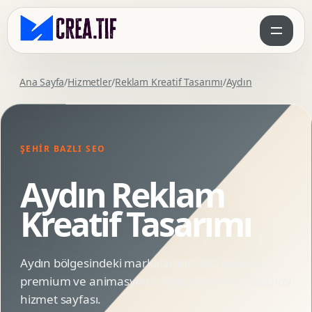
Ana Sayfa
/
Hizmetler
/
Reklam Kreatif Tasarımı
/
Aydın
ŞEHIR BAZLI SEO
Aydın Reklam
Kreatif Tasarımı
Aydın bölgesindeki markalar için SEO uyumlu,
premium ve animasyonlu Reklam Kreatif Tasarımı
hizmet sayfası.