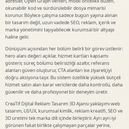
adresler, Open Graph verileri, mobil öncelikli düzen,
okunabilir kod ve sürdürülebilir dosya mimarisi
korunur. Böylece çalışma sadece bugün yayına alınan
bir tasarım değil, uzun vadede SEO, reklam, içerik ve
marka yönetimini taşıyabilecek kurumsal bir altyapı
haline gelir.
Dönüşüm açısından her bölüm belirli bir görev üstlenir:
hero alanı değeri açıklar, hizmet kartları kapsamı
gösterir, süreç bölümü belirsizliği azaltır, referans
alanları güven oluşturur, CTA alanları ise ziyaretçiyi
doğru aksiyona taşır. Bu sistem özellikle yüksek bütçeli
hizmet satın alan karar vericilerde daha kontrollü, daha
güvenilir ve daha profesyonel bir deneyim üretir.
CreaTif Dijital Reklam Tasarım 3D Ajansı yaklaşımı web
tasarım, UI/UX, kurumsal kimlik, reklam kreatifi, SEO ve
3D üretimi tek marka dili içinde birleştirir. Ayrı ayrı iyi
görünen fakat birlikte çalışmayan parçalar yerine,