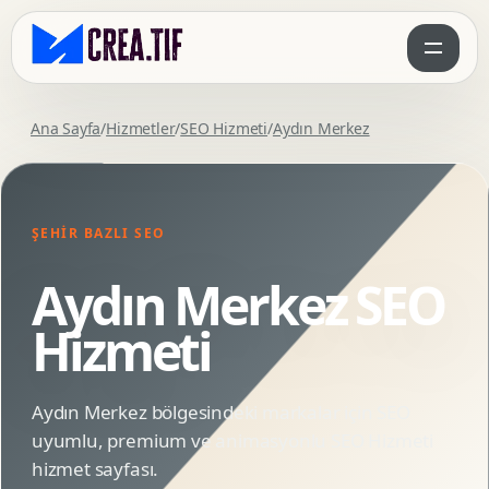
Ana Sayfa
/
Hizmetler
/
SEO Hizmeti
/
Aydın Merkez
ŞEHIR BAZLI SEO
Aydın Merkez SEO
Hizmeti
Aydın Merkez bölgesindeki markalar için SEO
uyumlu, premium ve animasyonlu SEO Hizmeti
hizmet sayfası.