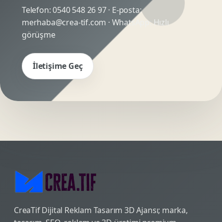
Telefon:
0540 548 26 97
· E-posta:
merhaba@crea-tif.com
· WhatsApp:
Hızlı
görüşme
İletişime Geç
CreaTif Dijital Reklam Tasarım 3D Ajansı; marka,