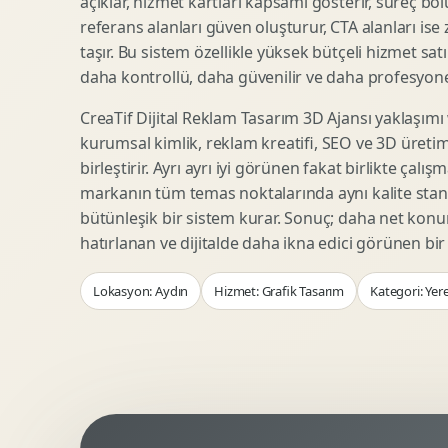
açıklar, hizmet kartları kapsamı gösterir, süreç bölü
Woocommerce Tasarim
Reklam Landing Page
referans alanları güven oluşturur, CTA alanları ise
Eticaret UX Optimizasyonu
Urun Lansman Sayfasi
taşır. Bu sistem özellikle yüksek bütçeli hizmet sat
Urun Sayfasi Tasarimi
Ab Test Arayuzu
daha kontrollü, daha güvenilir ve daha profesyonel
Kategori Sayfasi Tasarimi
Webinar Landing Page
CreaTif Dijital Reklam Tasarım 3D Ajansı yaklaşımı
Sepet Odeme UX
App Landing Page
kurumsal kimlik, reklam kreatifi, SEO ve 3D üretimi
Pazaryeri Marka Magazasi
Form Optimizasyonu
birleştirir. Ayrı ayrı iyi görünen fakat birlikte çalı
Eticaret SEO Altyapisi
Sales Page Tasarimi
markanın tüm temas noktalarında aynı kalite stand
bütünleşik bir sistem kurar. Sonuç; daha net kon
hatırlanan ve dijitalde daha ikna edici görünen bi
Logo Animasyonu
Webgl Deneyim Tasarimi
Lokasyon: Aydın
Hizmet: Grafik Tasarım
Kategori: Yer
Mikro Animasyon Tasarimi
Interaktif Kampanya
Reklam Motion Video
AI Gorsel Konsept
Arayuz Animasyonu
No Code Prototip
Lottie Animasyon
3D Web Deneyimi
Sosyal Medya Motion
Veri Gorsellestirme
Urun Tanitim Animasyonu
Dinamik Landing Page