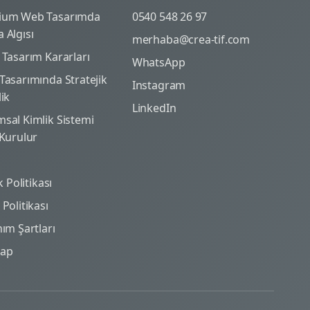
ium Web Tasarımda
0540 548 26 97
 Algısı
merhaba@crea-tif.com
 Tasarım Kararları
WhatsApp
Tasarımında Stratejik
Instagram
lik
LinkedIn
sal Kimlik Sistemi
 Kurulur
ik Politikası
Politikası
nım Şartları
map