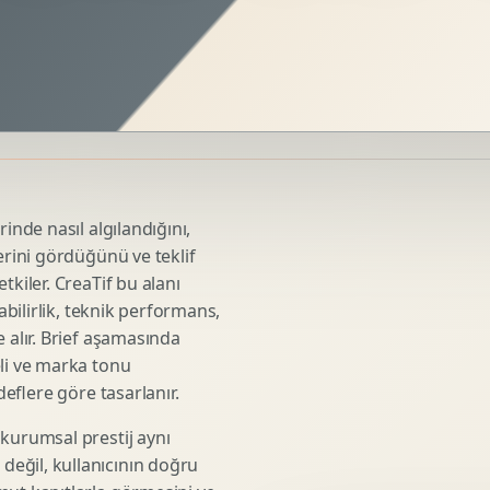
Sosyal Medya Kreatif Tasarimi
Icerik Takvimi
Reels Kapak Tasarimi
Topluluk Yonetimi
Instagram Grid Tasarimi
Linkedin Icerik Tasarimi
Sosyal Medya Stratejisi
rinde nasıl algılandığını,
Influencer Kampanya Tasarimi
erini gördüğünü ve teklif
tkiler. CreaTif bu alanı
abilirlik, teknik performans,
3D Urun Modelleme
 alır. Brief aşamasında
Mimari 3D Gorsellestirme
eli ve marka tonu
deflere göre tasarlanır.
Endustriyel Modelleme
Oyun Asset Modelleme
 kurumsal prestij aynı
Low Poly Modelleme
eğil, kullanıcının doğru
High Poly Modelleme