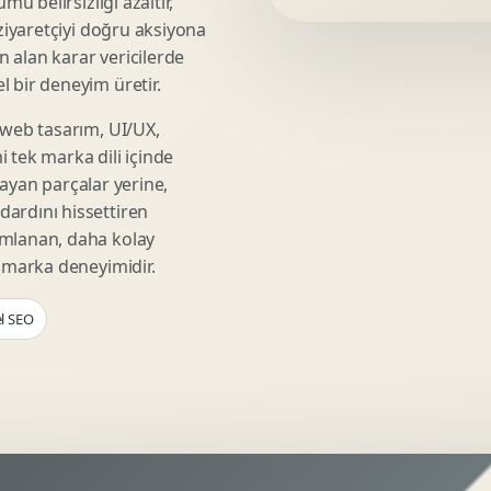
mü belirsizliği azaltır,
Video Reklam Kreatifi
 ziyaretçiyi doğru aksiyona
Outdoor Reklam Tasarimi
ın alan karar vericilerde
Kampanya Kimligi
 bir deneyim üretir.
Performans Kreatif Seti
 web tasarım, UI/UX,
Story Reklam Tasarimi
 tek marka dili içinde
Statik Reklam Gorseli
şmayan parçalar yerine,
Motion Banner Tasarimi
ardını hissettiren
umlanan, daha kolay
r marka deneyimidir.
el SEO