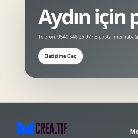
Aydın için
Kinetik Tipografi
Deneyimsel Mikrosite
Telefon:
0540 548 26 97
· E-posta:
merhaba@c
İletişime Geç
Me