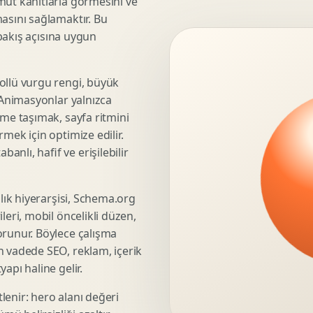
mut kanıtlarla görmesini ve
asını sağlamaktır. Bu
3D Render Alma
 bakış açısına uygun
Teknik Modelleme
ollü vurgu rengi, büyük
. Animasyonlar yalnızca
Marka Stratejisi
üme taşımak, sayfa ritmini
Marka Konumlandirma
mek için optimize edilir.
Isimlendirme
nlı, hafif ve erişilebilir
Rekabet Analizi
Hedef Kitle Analizi
şlık hiyerarşisi, Schema.org
Marka Mimarisi
leri, mobil öncelikli düzen,
Deger Onerisi Tasarimi
orunur. Böylece çalışma
Pazara Giris Stratejisi
n vadede SEO, reklam, içerik
apı haline gelir.
lenir: hero alanı değeri
Display Banner Tasarimi