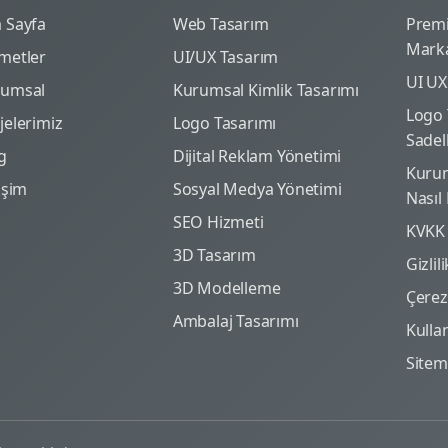
 Sayfa
Web Tasarım
Prem
Marka
metler
UI/UX Tasarım
UI UX
rumsal
Kurumsal Kimlik Tasarımı
Logo 
jelerimiz
Logo Tasarımı
Sadel
g
Dijital Reklam Yönetimi
Kurum
tişim
Sosyal Medya Yönetimi
Nasıl
SEO Hizmeti
KVKK
3D Tasarım
Gizlil
3D Modelleme
Çerez 
Ambalaj Tasarımı
Kulla
Site