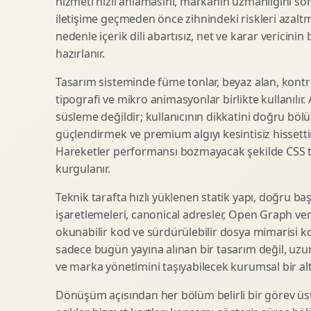
hizmeti hızlı anlamasını, markanın uzmanlığını so
iletişime geçmeden önce zihnindeki riskleri azaltm
SEO Icerik Stratejisi
3D Sosyal Medya Gorseli
nedenle içerik dili abartısız, net ve karar vericinin
Schema Markup Optimizasyonu
3D Lansman Filmi
hazırlanır.
Tasarım sisteminde füme tonlar, beyaz alan, kontr
tipografi ve mikro animasyonlar birlikte kullanılır
Premium Ambalaj Tasarimi
Afis Tasarimi
süsleme değildir; kullanıcının dikkatini doğru böl
Etiket Tasarimi
Brosur Tasarimi
güçlendirmek ve premium algıyı kesintisiz hissettir
Kutu Tasarimi
Sosyal Medya Gorsel Tasarimi
Hareketler performansı bozmayacak şekilde CSS taba
Raf Gorunurlugu
Sunum Tasarimi
kurgulanır.
Gida Ambalaj Tasarimi
Katalog Tasarimi
Teknik tarafta hızlı yüklenen statik yapı, doğru ba
Kozmetik Ambalaj Tasarimi
Infografik Tasarimi
işaretlemeleri, canonical adresler, Open Graph veri
E Ticaret Kutu Tasarimi
Fuaye Gorsel Tasarimi
okunabilir kod ve sürdürülebilir dosya mimarisi k
Ambalaj Mockup Tasarimi
Kurumsal Ilan Tasarimi
sadece bugün yayına alınan bir tasarım değil, uzu
ve marka yönetimini taşıyabilecek kurumsal bir alty
Dönüşüm açısından her bölüm belirli bir görev üst
Shopify Tasarim
Lead Generation Landing Page