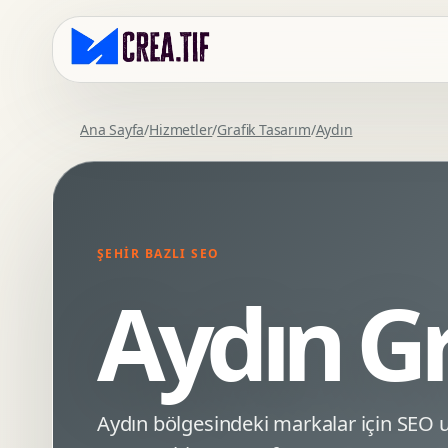
Ana Sayfa
/
Hizmetler
/
Grafik Tasarım
/
Aydın
Kurumsal Web Tasarim
Eticaret Arayuz Tasarimi
Premium Web Tasarim
Saas UI Tasarimi
Mobil Uyumlu Web Tasarim
Mobil Uygulama Arayuz Tasarimi
ŞEHIR BAZLI SEO
SEO Uyumlu Web Tasarim
UX Arastirma
Aydın Gr
Wordpress Web Tasarim
Tasarim Sistemi
Webflow Web Tasarim
Prototip Tasarimi
Framer Web Tasarim
Dashboard UI Tasarimi
Kurumsal Site Yenileme
Conversion UX Optimizasyonu
Aydın bölgesindeki markalar için SEO