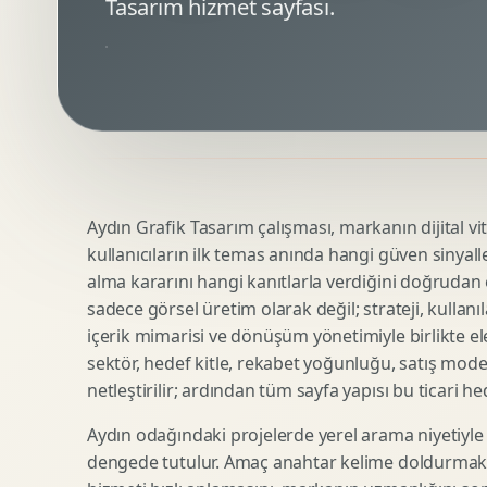
Tasarım hizmet sayfası.
Minimal Logo Tasarimi
Google Ads Reklam Tasarimi
Premium Logo Tasarimi
Meta Ads Reklam Tasarimi
Amblem Tasarimi
Kampanya Stratejisi
Logo Revizyonu
Performans Reklam Kreatifleri
Tipografik Logo Tasarimi
Youtube Reklam Kreatifi
Maskot Logo Tasarimi
Linkedin Reklam Kreatifi
Startup Logo Tasarimi
Display Banner Tasarimi
Aydın Grafik Tasarım çalışması, markanın dijital vit
Kurumsal Logo Yenileme
Remarketing Kreatifleri
kullanıcıların ilk temas anında hangi güven sinyall
alma kararını hangi kanıtlarla verdiğini doğrudan e
sadece görsel üretim olarak değil; strateji, kullanıl
Teknik SEO
Urun Gorsellestirme
içerik mimarisi ve dönüşüm yönetimiyle birlikte ele
Yerel SEO
3D Reklam Gorseli
sektör, hedef kitle, rekabet yoğunluğu, satış mod
netleştirilir; ardından tüm sayfa yapısı bu ticari he
Icerik SEO
Cgi Kampanya Gorseli
SEO Denetimi
Motion 3D
Aydın odağındaki projelerde yerel arama niyetiyle
E Ticaret SEO
3D Karakter Tasarimi
dengede tutulur. Amaç anahtar kelime doldurmak d
Uluslararasi SEO
3D Stand Tasarimi