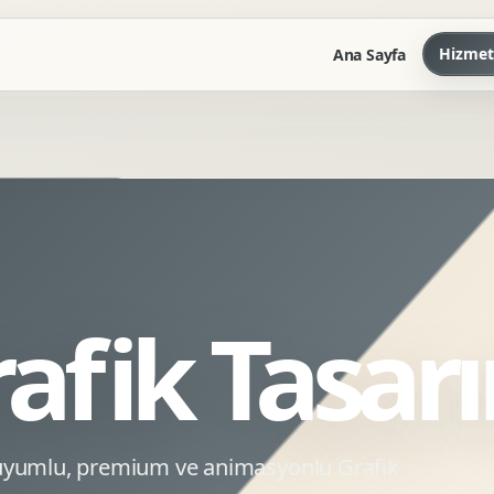
Hizmet
Ana Sayfa
Marka Kilavuzu
Kartvizit Antetli Tasarimi
Kurumsal Sunum Tasarimi
Brand Guidelines
afik Tasar
Gorsel Dil Tasarimi
Kurumsal Dokuman Tasarimi
Ofis Ici Gorsel Kimlik
Kurumsal Katalog Tasarimi
 uyumlu, premium ve animasyonlu Grafik