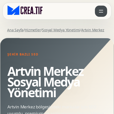
Ana Sayfa
/
Hizmetler
/
Sosyal Medya Yönetimi
/
Artvin Merkez
ŞEHIR BAZLI SEO
Artvin Merkez
Sosyal Medya
Yönetimi
Artvin Merkez bölgesindeki markalar için SEO
uyumlu, premium ve animasyonlu Sosyal Medya