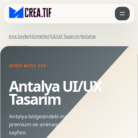
Ana Sayfa
/
Hizmetler
/
UI/UX Tasarım
/
Antalya
ŞEHIR BAZLI SEO
Antalya UI/UX
Tasarım
Antalya bölgesindeki markalar için SEO uyumlu,
premium ve animasyonlu UI/UX Tasarım hizmet
sayfası.