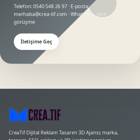
Telefon:
0540 548 26 97
· E-posta:
merhaba@crea-tif.com
· WhatsApp:
Hızlı
görüşme
İletişime Geç
CreaTif Dijital Reklam Tasarım 3D Ajansı; marka,