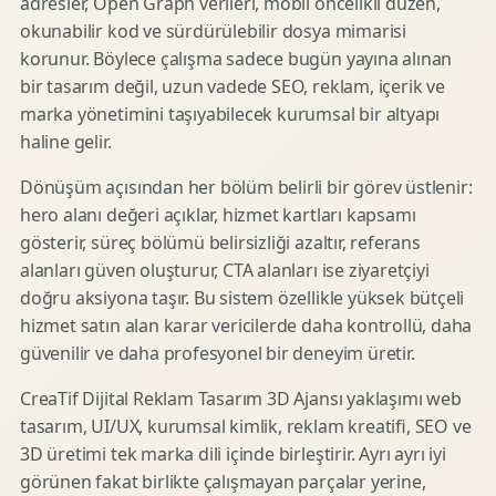
adresler, Open Graph verileri, mobil öncelikli düzen,
okunabilir kod ve sürdürülebilir dosya mimarisi
korunur. Böylece çalışma sadece bugün yayına alınan
bir tasarım değil, uzun vadede SEO, reklam, içerik ve
marka yönetimini taşıyabilecek kurumsal bir altyapı
haline gelir.
Dönüşüm açısından her bölüm belirli bir görev üstlenir:
hero alanı değeri açıklar, hizmet kartları kapsamı
gösterir, süreç bölümü belirsizliği azaltır, referans
alanları güven oluşturur, CTA alanları ise ziyaretçiyi
doğru aksiyona taşır. Bu sistem özellikle yüksek bütçeli
hizmet satın alan karar vericilerde daha kontrollü, daha
güvenilir ve daha profesyonel bir deneyim üretir.
CreaTif Dijital Reklam Tasarım 3D Ajansı yaklaşımı web
tasarım, UI/UX, kurumsal kimlik, reklam kreatifi, SEO ve
3D üretimi tek marka dili içinde birleştirir. Ayrı ayrı iyi
görünen fakat birlikte çalışmayan parçalar yerine,