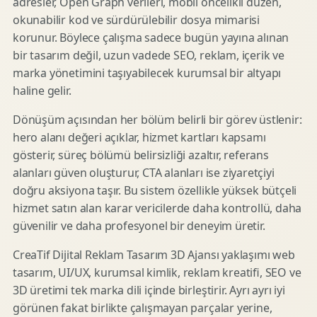
adresler, Open Graph verileri, mobil öncelikli düzen,
okunabilir kod ve sürdürülebilir dosya mimarisi
korunur. Böylece çalışma sadece bugün yayına alınan
bir tasarım değil, uzun vadede SEO, reklam, içerik ve
marka yönetimini taşıyabilecek kurumsal bir altyapı
haline gelir.
Dönüşüm açısından her bölüm belirli bir görev üstlenir:
hero alanı değeri açıklar, hizmet kartları kapsamı
gösterir, süreç bölümü belirsizliği azaltır, referans
alanları güven oluşturur, CTA alanları ise ziyaretçiyi
doğru aksiyona taşır. Bu sistem özellikle yüksek bütçeli
hizmet satın alan karar vericilerde daha kontrollü, daha
güvenilir ve daha profesyonel bir deneyim üretir.
CreaTif Dijital Reklam Tasarım 3D Ajansı yaklaşımı web
tasarım, UI/UX, kurumsal kimlik, reklam kreatifi, SEO ve
3D üretimi tek marka dili içinde birleştirir. Ayrı ayrı iyi
görünen fakat birlikte çalışmayan parçalar yerine,