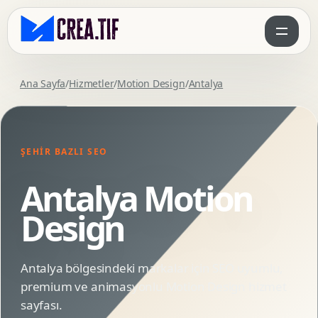
Ana Sayfa
/
Hizmetler
/
Motion Design
/
Antalya
ŞEHIR BAZLI SEO
Antalya Motion
Design
Antalya bölgesindeki markalar için SEO uyumlu,
premium ve animasyonlu Motion Design hizmet
sayfası.