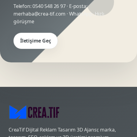
Telefon:
0540 548 26 97
· E-posta:
merhaba@crea-tif.com
· WhatsApp:
Hızlı
görüşme
İletişime Geç
CreaTif Dijital Reklam Tasarım 3D Ajansı; marka,