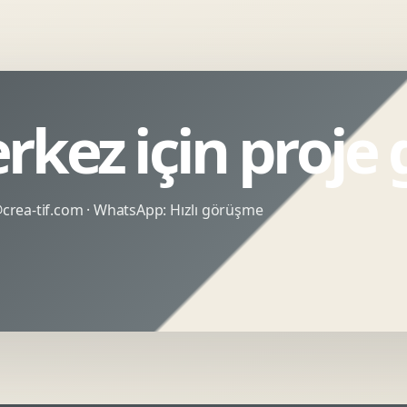
rkez için proje
rea-tif.com
· WhatsApp:
Hızlı görüşme