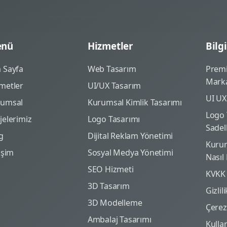
nü
Hizmetler
Bilgi
 Sayfa
Web Tasarım
Prem
Marka
metler
UI/UX Tasarım
UI UX
rumsal
Kurumsal Kimlik Tasarımı
Logo 
jelerimiz
Logo Tasarımı
Sadel
g
Dijital Reklam Yönetimi
Kurum
tişim
Sosyal Medya Yönetimi
Nasıl
SEO Hizmeti
KVKK
3D Tasarım
Gizlil
3D Modelleme
Çerez 
Ambalaj Tasarımı
Kulla