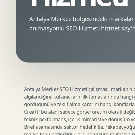
Minimal Logo Tasarimi
Google Ads Reklam Tasarimi
Premium Logo Tasarimi
Meta Ads Reklam Tasarimi
Antalya Merkez bölgesindeki markalar
Amblem Tasarimi
Kampanya Stratejisi
animasyonlu SEO Hizmeti hizmet sayfa
Logo Revizyonu
Performans Reklam Kreatifleri
Tipografik Logo Tasarimi
Youtube Reklam Kreatifi
Maskot Logo Tasarimi
Linkedin Reklam Kreatifi
Startup Logo Tasarimi
Display Banner Tasarimi
Kurumsal Logo Yenileme
Remarketing Kreatifleri
Antalya Merkez SEO Hizmeti çalışması, markanın dij
Teknik SEO
Urun Gorsellestirme
algılandığını, kullanıcıların ilk temas anında hangi
Yerel SEO
3D Reklam Gorseli
gördüğünü ve teklif alma kararını hangi kanıtlarla
Icerik SEO
Cgi Kampanya Gorseli
CreaTif bu alanı sadece görsel üretim olarak değil; st
SEO Denetimi
Motion 3D
teknik performans, içerik mimarisi ve dönüşüm yönet
E Ticaret SEO
3D Karakter Tasarimi
Brief aşamasında sektör, hedef kitle, rekabet yoğu
marka tonu netleştirilir; ardından tüm sayfa yapısı
Uluslararasi SEO
3D Stand Tasarimi