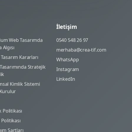
İletişim
ium Web Tasarımda
0540 548 26 97
 Algısı
merhaba@crea-tif.com
 Tasarım Kararları
WhatsApp
Tasarımında Stratejik
Instagram
lik
LinkedIn
sal Kimlik Sistemi
 Kurulur
ik Politikası
Politikası
nım Şartları