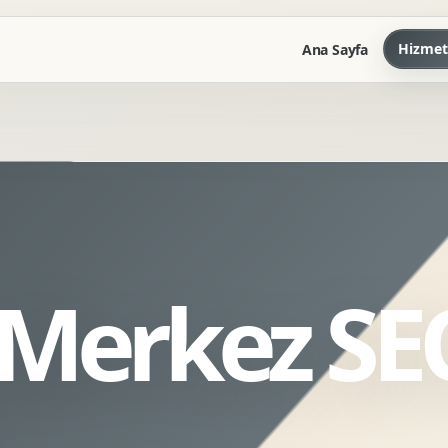
Hizmet
Ana Sayfa
Marka Kilavuzu
Kartvizit Antetli Tasarimi
Kurumsal Sunum Tasarimi
Brand Guidelines
 Merkez SE
Gorsel Dil Tasarimi
Kurumsal Dokuman Tasarimi
Ofis Ici Gorsel Kimlik
Kurumsal Katalog Tasarimi