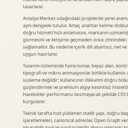
tasarlanır.
SEO Icerik Stratejisi
3D Sosyal Medya Gorseli
Schema Markup Optimizasyonu
3D Lansman Filmi
Antalya Merkez odağındaki projelerde yerel arama 
aynı dengede tutulur. Amaç anahtar kelime doldur
doğru hizmeti hızlı anlamasını, markanın uzmanlığ
görmesini ve iletişime geçmeden önce zihnindeki r
Premium Ambalaj Tasarimi
Afis Tasarimi
sağlamaktır. Bu nedenle içerik dili abartısız, net ve
Etiket Tasarimi
Brosur Tasarimi
uygun hazırlanır.
Kutu Tasarimi
Sosyal Medya Gorsel Tasarimi
Raf Gorunurlugu
Sunum Tasarimi
Tasarım sisteminde füme tonlar, beyaz alan, kontr
tipografi ve mikro animasyonlar birlikte kullanılır
Gida Ambalaj Tasarimi
Katalog Tasarimi
süsleme değildir; kullanıcının dikkatini doğru böl
Kozmetik Ambalaj Tasarimi
Infografik Tasarimi
güçlendirmek ve premium algıyı kesintisiz hissettir
E Ticaret Kutu Tasarimi
Fuaye Gorsel Tasarimi
Hareketler performansı bozmayacak şekilde CSS taba
Ambalaj Mockup Tasarimi
Kurumsal Ilan Tasarimi
kurgulanır.
Teknik tarafta hızlı yüklenen statik yapı, doğru ba
işaretlemeleri, canonical adresler, Open Graph veri
Shopify Tasarim
Lead Generation Landing Page
okunabilir kod ve sürdürülebilir dosya mimarisi k