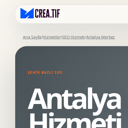
Ana Sayfa
/
Hizmetler
/
SEO Hizmeti
/
Antalya Merkez
Kurumsal Web Tasarim
Eticaret Arayuz Tasarimi
Premium Web Tasarim
Saas UI Tasarimi
Mobil Uyumlu Web Tasarim
Mobil Uygulama Arayuz Tasarimi
ŞEHIR BAZLI SEO
SEO Uyumlu Web Tasarim
UX Arastirma
Antalya
Wordpress Web Tasarim
Tasarim Sistemi
Webflow Web Tasarim
Prototip Tasarimi
Framer Web Tasarim
Dashboard UI Tasarimi
Hizmeti
Kurumsal Site Yenileme
Conversion UX Optimizasyonu