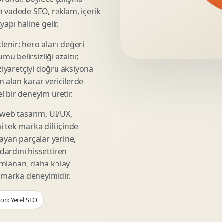
Video Reklam Kreatifi
n vadede SEO, reklam, içerik
Outdoor Reklam Tasarimi
apı haline gelir.
Kampanya Kimligi
lenir: hero alanı değeri
Performans Kreatif Seti
mü belirsizliği azaltır,
Story Reklam Tasarimi
 ziyaretçiyi doğru aksiyona
Statik Reklam Gorseli
ın alan karar vericilerde
Motion Banner Tasarimi
 bir deneyim üretir.
 web tasarım, UI/UX,
 tek marka dili içinde
şmayan parçalar yerine,
ardını hissettiren
umlanan, daha kolay
r marka deneyimidir.
ori: Yerel SEO