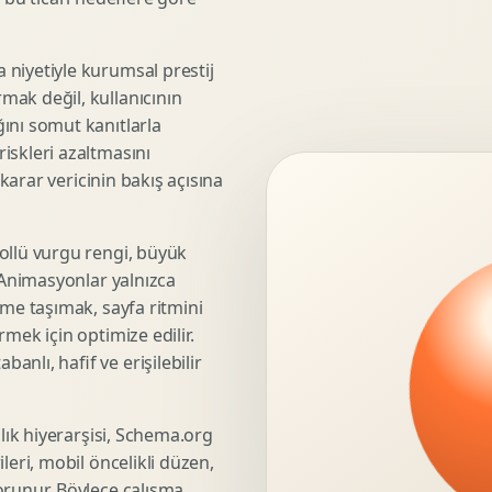
3D Render Alma
Teknik Modelleme
niyetiyle kurumsal prestij
mak değil, kullanıcının
ını somut kanıtlarla
iskleri azaltmasını
Marka Stratejisi
 karar vericinin bakış açısına
Marka Konumlandirma
Isimlendirme
Rekabet Analizi
ollü vurgu rengi, büyük
. Animasyonlar yalnızca
Hedef Kitle Analizi
üme taşımak, sayfa ritmini
Marka Mimarisi
mek için optimize edilir.
Deger Onerisi Tasarimi
nlı, hafif ve erişilebilir
Pazara Giris Stratejisi
şlık hiyerarşisi, Schema.org
leri, mobil öncelikli düzen,
Display Banner Tasarimi
orunur. Böylece çalışma