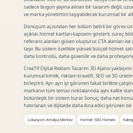
Woocommerce Tasarim
Reklam Landing Page
sadece bugün yayına alınan bir tasarım değil, uzu
Eticaret UX Optimizasyonu
Urun Lansman Sayfasi
ve marka yönetimini taşıyabilecek kurumsal bir alty
Urun Sayfasi Tasarimi
Ab Test Arayuzu
Dönüşüm açısından her bölüm belirli bir görev üst
Kategori Sayfasi Tasarimi
Webinar Landing Page
açıklar, hizmet kartları kapsamı gösterir, süreç bölü
Sepet Odeme UX
App Landing Page
referans alanları güven oluşturur, CTA alanları ise
Pazaryeri Marka Magazasi
Form Optimizasyonu
taşır. Bu sistem özellikle yüksek bütçeli hizmet sat
Eticaret SEO Altyapisi
Sales Page Tasarimi
daha kontrollü, daha güvenilir ve daha profesyonel
CreaTif Dijital Reklam Tasarım 3D Ajansı yaklaşımı
kurumsal kimlik, reklam kreatifi, SEO ve 3D üretimi
Logo Animasyonu
Webgl Deneyim Tasarimi
birleştirir. Ayrı ayrı iyi görünen fakat birlikte çalı
Mikro Animasyon Tasarimi
Interaktif Kampanya
markanın tüm temas noktalarında aynı kalite stand
Reklam Motion Video
AI Gorsel Konsept
bütünleşik bir sistem kurar. Sonuç; daha net kon
Arayuz Animasyonu
No Code Prototip
hatırlanan ve dijitalde daha ikna edici görünen bi
Lottie Animasyon
3D Web Deneyimi
Lokasyon: Antalya Merkez
Hizmet: SEO Hizmeti
Kateg
Sosyal Medya Motion
Veri Gorsellestirme
Urun Tanitim Animasyonu
Dinamik Landing Page