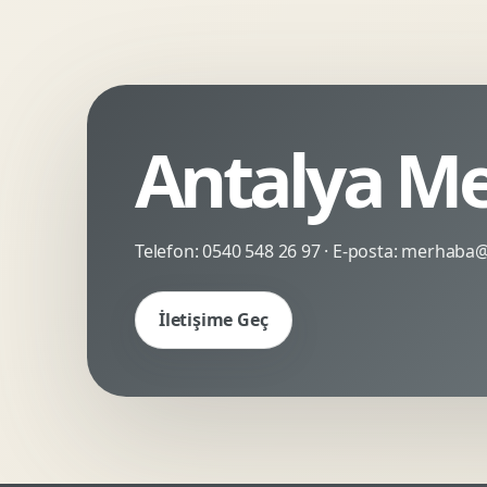
Kinetik Tipografi
Deneyimsel Mikrosite
Antalya Me
Telefon:
0540 548 26 97
· E-posta:
merhaba@c
İletişime Geç