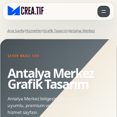
Ana Sayfa
/
Hizmetler
/
Grafik Tasarım
/
Antalya Merkez
ŞEHIR BAZLI SEO
Antalya Merkez
Grafik Tasarım
Antalya Merkez bölgesindeki markalar için SEO
uyumlu, premium ve animasyonlu Grafik Tasarım
hizmet sayfası.