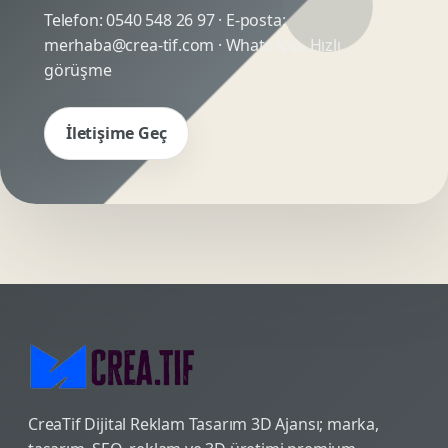
Telefon:
0540 548 26 97
· E-posta:
merhaba@crea-tif.com
· WhatsApp:
Hızlı
görüşme
İletişime Geç
CreaTif Dijital Reklam Tasarım 3D Ajansı; marka,