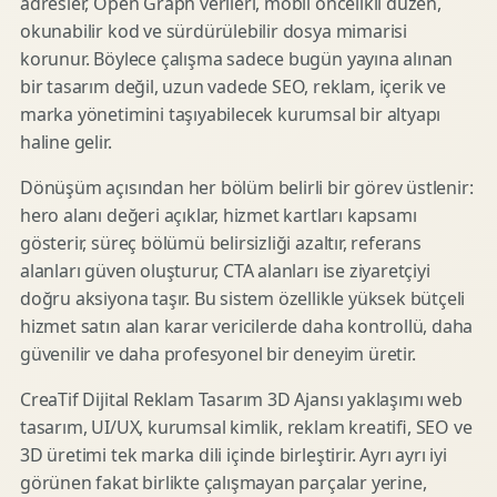
adresler, Open Graph verileri, mobil öncelikli düzen,
okunabilir kod ve sürdürülebilir dosya mimarisi
korunur. Böylece çalışma sadece bugün yayına alınan
bir tasarım değil, uzun vadede SEO, reklam, içerik ve
marka yönetimini taşıyabilecek kurumsal bir altyapı
haline gelir.
Dönüşüm açısından her bölüm belirli bir görev üstlenir:
hero alanı değeri açıklar, hizmet kartları kapsamı
gösterir, süreç bölümü belirsizliği azaltır, referans
alanları güven oluşturur, CTA alanları ise ziyaretçiyi
doğru aksiyona taşır. Bu sistem özellikle yüksek bütçeli
hizmet satın alan karar vericilerde daha kontrollü, daha
güvenilir ve daha profesyonel bir deneyim üretir.
CreaTif Dijital Reklam Tasarım 3D Ajansı yaklaşımı web
tasarım, UI/UX, kurumsal kimlik, reklam kreatifi, SEO ve
3D üretimi tek marka dili içinde birleştirir. Ayrı ayrı iyi
görünen fakat birlikte çalışmayan parçalar yerine,