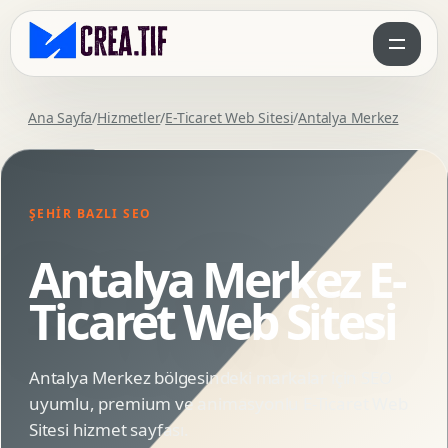
Ana Sayfa
/
Hizmetler
/
E-Ticaret Web Sitesi
/
Antalya Merkez
ŞEHIR BAZLI SEO
Antalya Merkez E-
Ticaret Web Sitesi
Antalya Merkez bölgesindeki markalar için SEO
uyumlu, premium ve animasyonlu E-Ticaret Web
Sitesi hizmet sayfası.