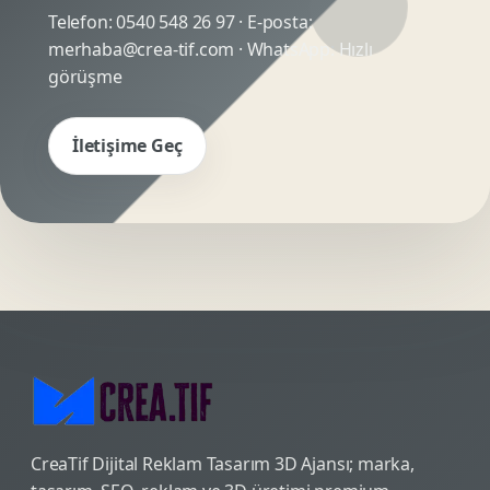
Telefon:
0540 548 26 97
· E-posta:
merhaba@crea-tif.com
· WhatsApp:
Hızlı
görüşme
İletişime Geç
CreaTif Dijital Reklam Tasarım 3D Ajansı; marka,