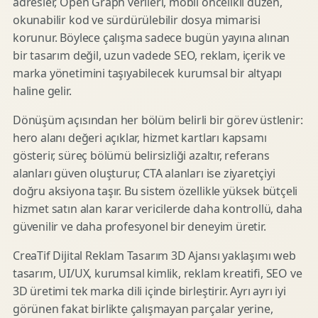
adresler, Open Graph verileri, mobil öncelikli düzen,
okunabilir kod ve sürdürülebilir dosya mimarisi
korunur. Böylece çalışma sadece bugün yayına alınan
bir tasarım değil, uzun vadede SEO, reklam, içerik ve
marka yönetimini taşıyabilecek kurumsal bir altyapı
haline gelir.
Dönüşüm açısından her bölüm belirli bir görev üstlenir:
hero alanı değeri açıklar, hizmet kartları kapsamı
gösterir, süreç bölümü belirsizliği azaltır, referans
alanları güven oluşturur, CTA alanları ise ziyaretçiyi
doğru aksiyona taşır. Bu sistem özellikle yüksek bütçeli
hizmet satın alan karar vericilerde daha kontrollü, daha
güvenilir ve daha profesyonel bir deneyim üretir.
CreaTif Dijital Reklam Tasarım 3D Ajansı yaklaşımı web
tasarım, UI/UX, kurumsal kimlik, reklam kreatifi, SEO ve
3D üretimi tek marka dili içinde birleştirir. Ayrı ayrı iyi
görünen fakat birlikte çalışmayan parçalar yerine,