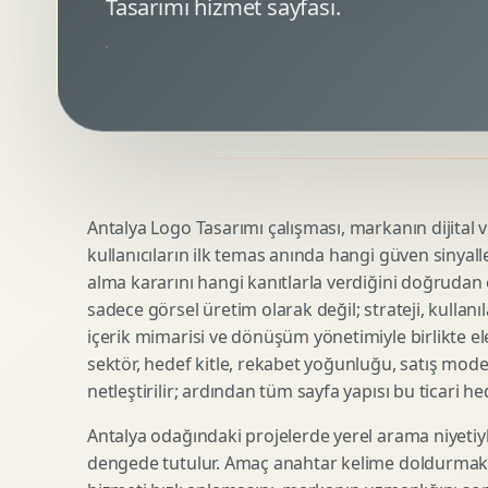
Tasarımı hizmet sayfası.
Minimal Logo Tasarimi
Google Ads Reklam Tasarimi
Premium Logo Tasarimi
Meta Ads Reklam Tasarimi
Amblem Tasarimi
Kampanya Stratejisi
Logo Revizyonu
Performans Reklam Kreatifleri
Tipografik Logo Tasarimi
Youtube Reklam Kreatifi
Maskot Logo Tasarimi
Linkedin Reklam Kreatifi
Startup Logo Tasarimi
Display Banner Tasarimi
Antalya Logo Tasarımı çalışması, markanın dijital vi
Kurumsal Logo Yenileme
Remarketing Kreatifleri
kullanıcıların ilk temas anında hangi güven sinyall
alma kararını hangi kanıtlarla verdiğini doğrudan e
sadece görsel üretim olarak değil; strateji, kullanıl
Teknik SEO
Urun Gorsellestirme
içerik mimarisi ve dönüşüm yönetimiyle birlikte ele
Yerel SEO
3D Reklam Gorseli
sektör, hedef kitle, rekabet yoğunluğu, satış mod
netleştirilir; ardından tüm sayfa yapısı bu ticari he
Icerik SEO
Cgi Kampanya Gorseli
SEO Denetimi
Motion 3D
Antalya odağındaki projelerde yerel arama niyetiyl
E Ticaret SEO
3D Karakter Tasarimi
dengede tutulur. Amaç anahtar kelime doldurmak d
Uluslararasi SEO
3D Stand Tasarimi