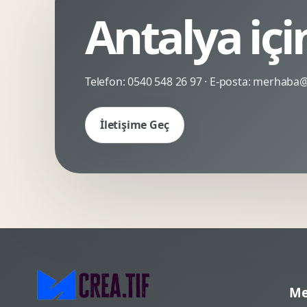
Antalya iç
Kinetik Tipografi
Deneyimsel Mikrosite
Telefon:
0540 548 26 97
· E-posta:
merhaba@c
İletişime Geç
Me