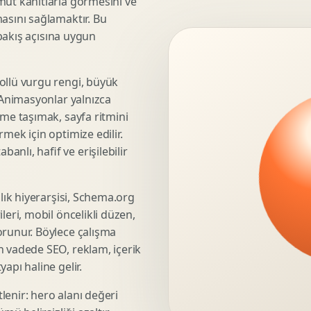
mut kanıtlarla görmesini ve
asını sağlamaktır. Bu
3D Render Alma
 bakış açısına uygun
Teknik Modelleme
ollü vurgu rengi, büyük
. Animasyonlar yalnızca
Marka Stratejisi
üme taşımak, sayfa ritmini
Marka Konumlandirma
mek için optimize edilir.
Isimlendirme
nlı, hafif ve erişilebilir
Rekabet Analizi
Hedef Kitle Analizi
şlık hiyerarşisi, Schema.org
Marka Mimarisi
leri, mobil öncelikli düzen,
Deger Onerisi Tasarimi
orunur. Böylece çalışma
Pazara Giris Stratejisi
n vadede SEO, reklam, içerik
apı haline gelir.
lenir: hero alanı değeri
Display Banner Tasarimi