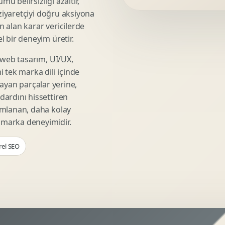
mü belirsizliği azaltır,
Video Reklam Kreatifi
 ziyaretçiyi doğru aksiyona
Outdoor Reklam Tasarimi
ın alan karar vericilerde
Kampanya Kimligi
 bir deneyim üretir.
Performans Kreatif Seti
 web tasarım, UI/UX,
Story Reklam Tasarimi
 tek marka dili içinde
Statik Reklam Gorseli
şmayan parçalar yerine,
Motion Banner Tasarimi
ardını hissettiren
umlanan, daha kolay
r marka deneyimidir.
rel SEO