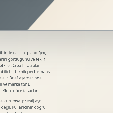
Sosyal Medya Kreatif Tasarimi
Icerik Takvimi
Reels Kapak Tasarimi
Topluluk Yonetimi
Instagram Grid Tasarimi
Linkedin Icerik Tasarimi
Sosyal Medya Stratejisi
trinde nasıl algılandığını,
Influencer Kampanya Tasarimi
erini gördüğünü ve teklif
tkiler. CreaTif bu alanı
abilirlik, teknik performans,
3D Urun Modelleme
 alır. Brief aşamasında
Mimari 3D Gorsellestirme
eli ve marka tonu
deflere göre tasarlanır.
Endustriyel Modelleme
Oyun Asset Modelleme
e kurumsal prestij aynı
Low Poly Modelleme
eğil, kullanıcının doğru
High Poly Modelleme