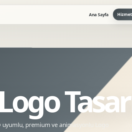
Hizmet
Ana Sayfa
Marka Kilavuzu
Kartvizit Antetli Tasarimi
Kurumsal Sunum Tasarimi
Brand Guidelines
 Logo Tasar
Gorsel Dil Tasarimi
Kurumsal Dokuman Tasarimi
Ofis Ici Gorsel Kimlik
Kurumsal Katalog Tasarimi
EO uyumlu, premium ve animasyonlu Logo