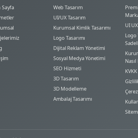
 Sayfa
Web Tasarım
Prem
Marka
metler
UI/UX Tasarım
UI UX
rumsal
Kurumsal Kimlik Tasarımı
Logo 
jelerimiz
Logo Tasarımı
Sadel
g
Dijital Reklam Yönetimi
Kurum
tişim
Sosyal Medya Yönetimi
Nasıl
SEO Hizmeti
KVKK
3D Tasarım
Gizlil
3D Modelleme
Çerez 
Ambalaj Tasarımı
Kulla
Site