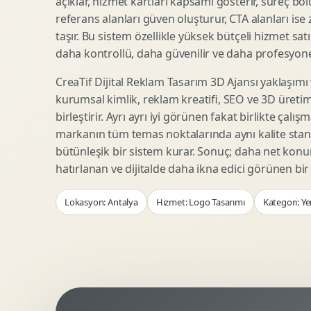
açıklar, hizmet kartları kapsamı gösterir, süreç bölü
Woocommerce Tasarim
Reklam Landing Page
referans alanları güven oluşturur, CTA alanları ise
Eticaret UX Optimizasyonu
Urun Lansman Sayfasi
taşır. Bu sistem özellikle yüksek bütçeli hizmet sat
Urun Sayfasi Tasarimi
Ab Test Arayuzu
daha kontrollü, daha güvenilir ve daha profesyonel
Kategori Sayfasi Tasarimi
Webinar Landing Page
CreaTif Dijital Reklam Tasarım 3D Ajansı yaklaşımı
Sepet Odeme UX
App Landing Page
kurumsal kimlik, reklam kreatifi, SEO ve 3D üretimi
Pazaryeri Marka Magazasi
Form Optimizasyonu
birleştirir. Ayrı ayrı iyi görünen fakat birlikte çalı
Eticaret SEO Altyapisi
Sales Page Tasarimi
markanın tüm temas noktalarında aynı kalite stand
bütünleşik bir sistem kurar. Sonuç; daha net kon
hatırlanan ve dijitalde daha ikna edici görünen bi
Logo Animasyonu
Webgl Deneyim Tasarimi
Lokasyon: Antalya
Hizmet: Logo Tasarımı
Kategori: Ye
Mikro Animasyon Tasarimi
Interaktif Kampanya
Reklam Motion Video
AI Gorsel Konsept
Arayuz Animasyonu
No Code Prototip
Lottie Animasyon
3D Web Deneyimi
Sosyal Medya Motion
Veri Gorsellestirme
Urun Tanitim Animasyonu
Dinamik Landing Page