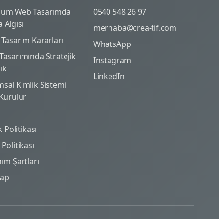
ium Web Tasarımda
0540 548 26 97
 Algısı
merhaba@crea-tif.com
 Tasarım Kararları
WhatsApp
Tasarımında Stratejik
Instagram
lik
LinkedIn
sal Kimlik Sistemi
 Kurulur
ik Politikası
Politikası
nım Şartları
map