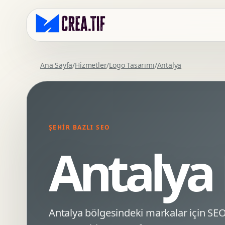
Ana Sayfa
/
Hizmetler
/
Logo Tasarımı
/
Antalya
Kurumsal Web Tasarim
Eticaret Arayuz Tasarimi
Premium Web Tasarim
Saas UI Tasarimi
Mobil Uyumlu Web Tasarim
Mobil Uygulama Arayuz Tasarimi
ŞEHIR BAZLI SEO
SEO Uyumlu Web Tasarim
UX Arastirma
Antalya
Wordpress Web Tasarim
Tasarim Sistemi
Webflow Web Tasarim
Prototip Tasarimi
Framer Web Tasarim
Dashboard UI Tasarimi
Kurumsal Site Yenileme
Conversion UX Optimizasyonu
Antalya bölgesindeki markalar için S