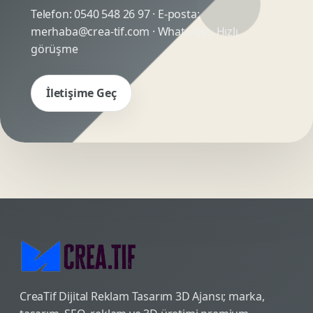
Telefon:
0540 548 26 97
· E-posta:
merhaba@crea-tif.com
· WhatsApp:
Hızlı
görüşme
İletişime Geç
CreaTif Dijital Reklam Tasarım 3D Ajansı; marka,