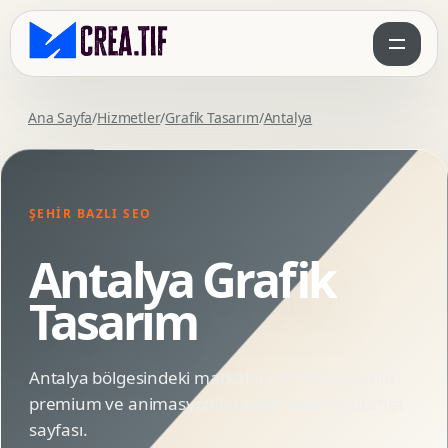
Ana Sayfa
/
Hizmetler
/
Grafik Tasarım
/
Antalya
ŞEHIR BAZLI SEO
Antalya Grafik
Tasarım
Antalya bölgesindeki markalar için SEO uyumlu,
premium ve animasyonlu Grafik Tasarım hizmet
sayfası.