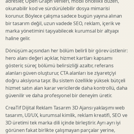
adresler, Open Graph verileri, mobil öncelikli düzen,
okunabilir kod ve sürdürülebilir dosya mimarisi
korunur. Böylece çalışma sadece bugün yayına alınan
bir tasarım değil, uzun vadede SEO, reklam, içerik ve
marka yönetimini taşıyabilecek kurumsal bir altyapı
haline gelir.
Dönüşüm açısından her bölüm belirli bir görev üstlenir:
hero alanı değeri açıklar, hizmet kartları kapsamı
gösterir, süreç bölümü belirsizliği azaltır, referans
alanları güven oluşturur, CTA alanları ise ziyaretçiyi
doğru aksiyona taşır. Bu sistem özellikle yüksek bütçeli
hizmet satın alan karar vericilerde daha kontrollü, daha
güvenilir ve daha profesyonel bir deneyim üretir.
CreaTif Dijital Reklam Tasarım 3D Ajansı yaklaşımı web
tasarım, UI/UX, kurumsal kimlik, reklam kreatifi, SEO ve
3D üretimi tek marka dili içinde birleştirir. Ayrı ayrı iyi
görünen fakat birlikte çalışmayan parçalar yerine,