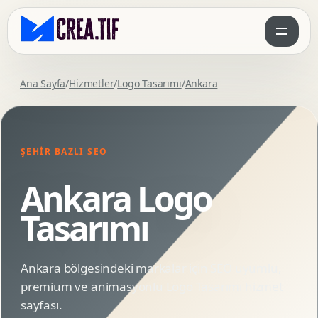
Ana Sayfa
/
Hizmetler
/
Logo Tasarımı
/
Ankara
ŞEHIR BAZLI SEO
Ankara Logo
Tasarımı
Ankara bölgesindeki markalar için SEO uyumlu,
premium ve animasyonlu Logo Tasarımı hizmet
sayfası.