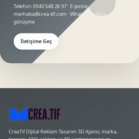
Telefon:
0540 548 26 97
· E-posta:
merhaba@crea-tif.com
· WhatsApp:
Hızlı
görüşme
İletişime Geç
CreaTif Dijital Reklam Tasarım 3D Ajansı; marka,