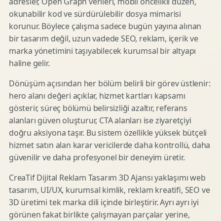
adresler, Open Graph verileri, mobil öncelikli düzen,
okunabilir kod ve sürdürülebilir dosya mimarisi
korunur. Böylece çalışma sadece bugün yayına alınan
bir tasarım değil, uzun vadede SEO, reklam, içerik ve
marka yönetimini taşıyabilecek kurumsal bir altyapı
haline gelir.
Dönüşüm açısından her bölüm belirli bir görev üstlenir:
hero alanı değeri açıklar, hizmet kartları kapsamı
gösterir, süreç bölümü belirsizliği azaltır, referans
alanları güven oluşturur, CTA alanları ise ziyaretçiyi
doğru aksiyona taşır. Bu sistem özellikle yüksek bütçeli
hizmet satın alan karar vericilerde daha kontrollü, daha
güvenilir ve daha profesyonel bir deneyim üretir.
CreaTif Dijital Reklam Tasarım 3D Ajansı yaklaşımı web
tasarım, UI/UX, kurumsal kimlik, reklam kreatifi, SEO ve
3D üretimi tek marka dili içinde birleştirir. Ayrı ayrı iyi
görünen fakat birlikte çalışmayan parçalar yerine,