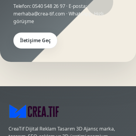
Telefon:
0540 548 26 97
· E-posta:
merhaba@crea-tif.com
· WhatsApp:
Hızlı
görüşme
İletişime Geç
CreaTif Dijital Reklam Tasarım 3D Ajansı; marka,