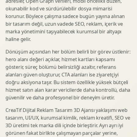
adresler, Open Graph verileri, mobil öncelikli düzen,
okunabilir kod ve sürdürülebilir dosya mimarisi
korunur. Böylece çalışma sadece bugün yayına alınan
bir tasarım değil, uzun vadede SEO, reklam, içerik ve
marka yönetimini taşıyabilecek kurumsal bir altyapı
haline gelir.
Dönüşüm açısından her bölüm belirli bir görev üstlenir:
hero alanı değeri açıklar, hizmet kartları kapsamı
gösterir, süreç bölümü belirsizliği azaltır, referans
alanları güven oluşturur, CTA alanları ise ziyaretçiyi
doğru aksiyona taşır. Bu sistem özellikle yüksek bütçeli
hizmet satın alan karar vericilerde daha kontrollü, daha
güvenilir ve daha profesyonel bir deneyim üretir.
CreaTif Dijital Reklam Tasarım 3D Ajansı yaklaşımı web
tasarım, UI/UX, kurumsal kimlik, reklam kreatifi, SEO ve
3D üretimi tek marka dili içinde birleştirir. Ayrı ayrı iyi
görünen fakat birlikte çalışmayan parçalar yerine,