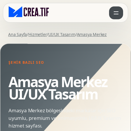
Ana Sayfa
/
Hizmetler
/
UI/UX Tasarım
/
Amasya Merkez
ŞEHIR BAZLI SEO
Amasya Merkez
UI/UX Tasarım
Amasya Merkez bölgesindeki markalar için SEO
uyumlu, premium ve animasyonlu UI/UX Tasarım
hizmet sayfası.