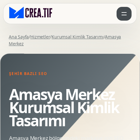
Ana Sayfa
/
Hizmetler
/
Kurumsal Kimlik Tasarımı
/
Amasya
Merkez
ŞEHIR BAZLI SEO
Amasya Merkez
Kurumsal Kimlik
Tasarımı
Amasya Merkez bölgesindeki markalar için SEO