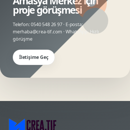
Amasya Merkez için
proje görüşmesi
Telefon:
0540 548 26 97
· E-posta:
merhaba@crea-tif.com
· WhatsApp:
Hızlı
görüşme
İletişime Geç