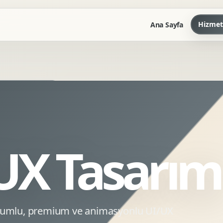
Hizmet
Ana Sayfa
Marka Kilavuzu
Kartvizit Antetli Tasarimi
Kurumsal Sunum Tasarimi
Brand Guidelines
/UX Tasarım
Gorsel Dil Tasarimi
Kurumsal Dokuman Tasarimi
Ofis Ici Gorsel Kimlik
Kurumsal Katalog Tasarimi
uyumlu, premium ve animasyonlu UI/UX