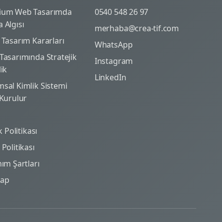
ium Web Tasarımda
0540 548 26 97
 Algısı
merhaba@crea-tif.com
 Tasarım Kararları
WhatsApp
Tasarımında Stratejik
Instagram
lik
LinkedIn
sal Kimlik Sistemi
 Kurulur
ik Politikası
Politikası
nım Şartları
map