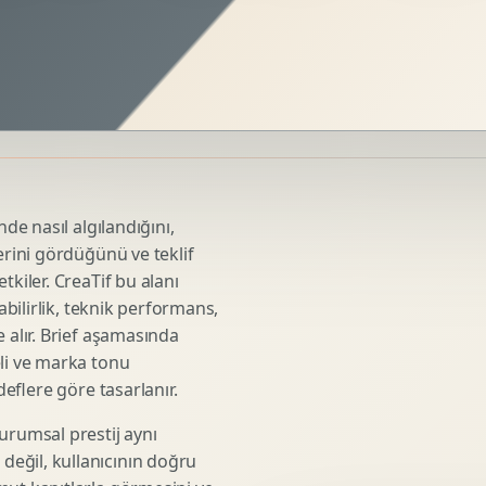
Sosyal Medya Kreatif Tasarimi
Icerik Takvimi
Reels Kapak Tasarimi
Topluluk Yonetimi
Instagram Grid Tasarimi
Linkedin Icerik Tasarimi
Sosyal Medya Stratejisi
nde nasıl algılandığını,
Influencer Kampanya Tasarimi
erini gördüğünü ve teklif
tkiler. CreaTif bu alanı
abilirlik, teknik performans,
3D Urun Modelleme
 alır. Brief aşamasında
Mimari 3D Gorsellestirme
eli ve marka tonu
deflere göre tasarlanır.
Endustriyel Modelleme
Oyun Asset Modelleme
urumsal prestij aynı
Low Poly Modelleme
eğil, kullanıcının doğru
High Poly Modelleme