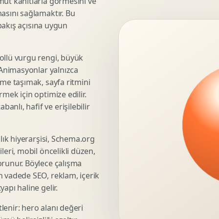
mut kanıtlarla görmesini ve
asını sağlamaktır. Bu
3D Render Alma
 bakış açısına uygun
Teknik Modelleme
ollü vurgu rengi, büyük
. Animasyonlar yalnızca
Marka Stratejisi
üme taşımak, sayfa ritmini
Marka Konumlandirma
mek için optimize edilir.
Isimlendirme
nlı, hafif ve erişilebilir
Rekabet Analizi
Hedef Kitle Analizi
şlık hiyerarşisi, Schema.org
Marka Mimarisi
leri, mobil öncelikli düzen,
Deger Onerisi Tasarimi
orunur. Böylece çalışma
Pazara Giris Stratejisi
n vadede SEO, reklam, içerik
apı haline gelir.
lenir: hero alanı değeri
Display Banner Tasarimi