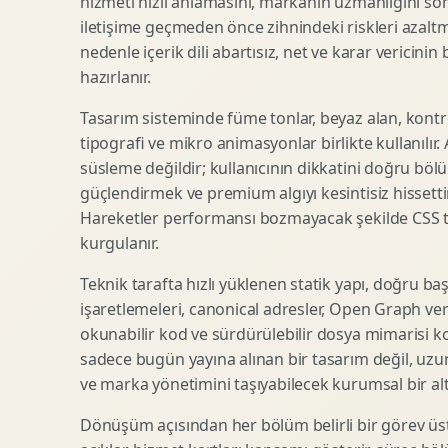
hizmeti hızlı anlamasını, markanın uzmanlığını so
iletişime geçmeden önce zihnindeki riskleri azaltm
SEO Icerik Stratejisi
3D Sosyal Medya Gorseli
nedenle içerik dili abartısız, net ve karar vericinin
Schema Markup Optimizasyonu
3D Lansman Filmi
hazırlanır.
Tasarım sisteminde füme tonlar, beyaz alan, kontr
tipografi ve mikro animasyonlar birlikte kullanılır
Premium Ambalaj Tasarimi
Afis Tasarimi
süsleme değildir; kullanıcının dikkatini doğru böl
Etiket Tasarimi
Brosur Tasarimi
güçlendirmek ve premium algıyı kesintisiz hissettir
Kutu Tasarimi
Sosyal Medya Gorsel Tasarimi
Hareketler performansı bozmayacak şekilde CSS taba
Raf Gorunurlugu
Sunum Tasarimi
kurgulanır.
Gida Ambalaj Tasarimi
Katalog Tasarimi
Teknik tarafta hızlı yüklenen statik yapı, doğru ba
Kozmetik Ambalaj Tasarimi
Infografik Tasarimi
işaretlemeleri, canonical adresler, Open Graph veri
E Ticaret Kutu Tasarimi
Fuaye Gorsel Tasarimi
okunabilir kod ve sürdürülebilir dosya mimarisi k
Ambalaj Mockup Tasarimi
Kurumsal Ilan Tasarimi
sadece bugün yayına alınan bir tasarım değil, uzu
ve marka yönetimini taşıyabilecek kurumsal bir alty
Dönüşüm açısından her bölüm belirli bir görev üst
Shopify Tasarim
Lead Generation Landing Page