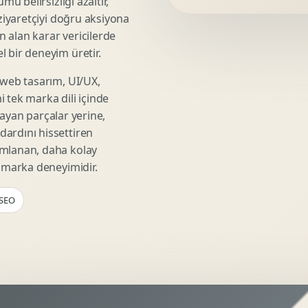
mü belirsizliği azaltır,
Video Reklam Kreatifi
 ziyaretçiyi doğru aksiyona
Outdoor Reklam Tasarimi
ın alan karar vericilerde
Kampanya Kimligi
 bir deneyim üretir.
Performans Kreatif Seti
 web tasarım, UI/UX,
Story Reklam Tasarimi
 tek marka dili içinde
Statik Reklam Gorseli
şmayan parçalar yerine,
Motion Banner Tasarimi
ardını hissettiren
umlanan, daha kolay
r marka deneyimidir.
 SEO