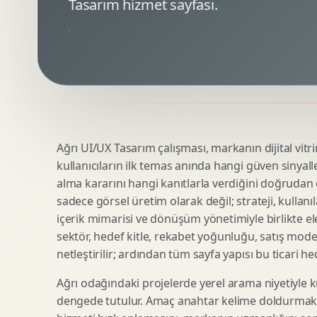
Tasarım hizmet sayfası.
Minimal Logo Tasarimi
Google Ads Reklam Tasarimi
Premium Logo Tasarimi
Meta Ads Reklam Tasarimi
Amblem Tasarimi
Kampanya Stratejisi
Logo Revizyonu
Performans Reklam Kreatifleri
Tipografik Logo Tasarimi
Youtube Reklam Kreatifi
Maskot Logo Tasarimi
Linkedin Reklam Kreatifi
Startup Logo Tasarimi
Display Banner Tasarimi
Ağrı UI/UX Tasarım çalışması, markanın dijital vitri
Kurumsal Logo Yenileme
Remarketing Kreatifleri
kullanıcıların ilk temas anında hangi güven sinyall
alma kararını hangi kanıtlarla verdiğini doğrudan e
sadece görsel üretim olarak değil; strateji, kullanıl
Teknik SEO
Urun Gorsellestirme
içerik mimarisi ve dönüşüm yönetimiyle birlikte ele
Yerel SEO
3D Reklam Gorseli
sektör, hedef kitle, rekabet yoğunluğu, satış mod
netleştirilir; ardından tüm sayfa yapısı bu ticari he
Icerik SEO
Cgi Kampanya Gorseli
SEO Denetimi
Motion 3D
Ağrı odağındaki projelerde yerel arama niyetiyle k
E Ticaret SEO
3D Karakter Tasarimi
dengede tutulur. Amaç anahtar kelime doldurmak d
Uluslararasi SEO
3D Stand Tasarimi