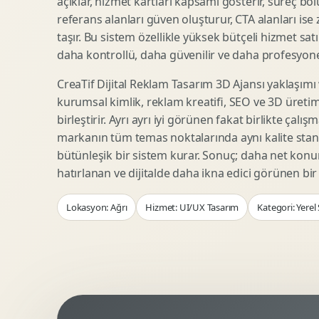
açıklar, hizmet kartları kapsamı gösterir, süreç bölü
Woocommerce Tasarim
Reklam Landing Page
referans alanları güven oluşturur, CTA alanları ise
Eticaret UX Optimizasyonu
Urun Lansman Sayfasi
taşır. Bu sistem özellikle yüksek bütçeli hizmet sat
Urun Sayfasi Tasarimi
Ab Test Arayuzu
daha kontrollü, daha güvenilir ve daha profesyonel
Kategori Sayfasi Tasarimi
Webinar Landing Page
CreaTif Dijital Reklam Tasarım 3D Ajansı yaklaşımı
Sepet Odeme UX
App Landing Page
kurumsal kimlik, reklam kreatifi, SEO ve 3D üretimi
Pazaryeri Marka Magazasi
Form Optimizasyonu
birleştirir. Ayrı ayrı iyi görünen fakat birlikte çalı
Eticaret SEO Altyapisi
Sales Page Tasarimi
markanın tüm temas noktalarında aynı kalite stand
bütünleşik bir sistem kurar. Sonuç; daha net kon
hatırlanan ve dijitalde daha ikna edici görünen bi
Logo Animasyonu
Webgl Deneyim Tasarimi
Lokasyon: Ağrı
Hizmet: UI/UX Tasarım
Kategori: Yerel
Mikro Animasyon Tasarimi
Interaktif Kampanya
Reklam Motion Video
AI Gorsel Konsept
Arayuz Animasyonu
No Code Prototip
Lottie Animasyon
3D Web Deneyimi
Sosyal Medya Motion
Veri Gorsellestirme
Urun Tanitim Animasyonu
Dinamik Landing Page