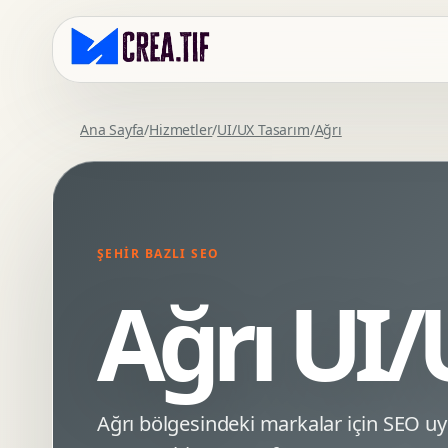
Ana Sayfa
/
Hizmetler
/
UI/UX Tasarım
/
Ağrı
Kurumsal Web Tasarim
Eticaret Arayuz Tasarimi
Premium Web Tasarim
Saas UI Tasarimi
Mobil Uyumlu Web Tasarim
Mobil Uygulama Arayuz Tasarimi
ŞEHIR BAZLI SEO
SEO Uyumlu Web Tasarim
UX Arastirma
Ağrı UI
Wordpress Web Tasarim
Tasarim Sistemi
Webflow Web Tasarim
Prototip Tasarimi
Framer Web Tasarim
Dashboard UI Tasarimi
Kurumsal Site Yenileme
Conversion UX Optimizasyonu
Ağrı bölgesindeki markalar için SEO 