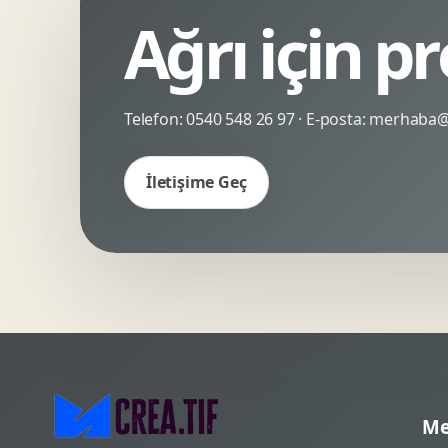
Ağrı için p
Kinetik Tipografi
Deneyimsel Mikrosite
Telefon:
0540 548 26 97
· E-posta:
merhaba@c
İletişime Geç
Me