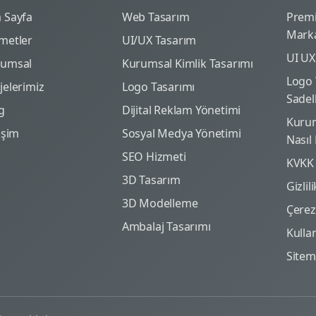
 Sayfa
Web Tasarım
Prem
Marka
metler
UI/UX Tasarım
UI UX
rumsal
Kurumsal Kimlik Tasarımı
Logo 
jelerimiz
Logo Tasarımı
Sadel
g
Dijital Reklam Yönetimi
Kurum
tişim
Sosyal Medya Yönetimi
Nasıl
SEO Hizmeti
KVKK
3D Tasarım
Gizlil
3D Modelleme
Çerez 
Ambalaj Tasarımı
Kulla
Site