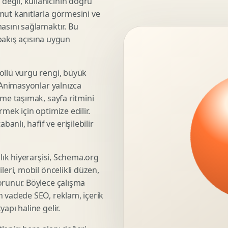
eğil, kullanıcının doğru
mut kanıtlarla görmesini ve
3D Render Alma
asını sağlamaktır. Bu
Teknik Modelleme
 bakış açısına uygun
ollü vurgu rengi, büyük
Marka Stratejisi
. Animasyonlar yalnızca
Marka Konumlandirma
üme taşımak, sayfa ritmini
Isimlendirme
mek için optimize edilir.
Rekabet Analizi
nlı, hafif ve erişilebilir
Hedef Kitle Analizi
Marka Mimarisi
şlık hiyerarşisi, Schema.org
Deger Onerisi Tasarimi
leri, mobil öncelikli düzen,
Pazara Giris Stratejisi
orunur. Böylece çalışma
n vadede SEO, reklam, içerik
apı haline gelir.
Display Banner Tasarimi