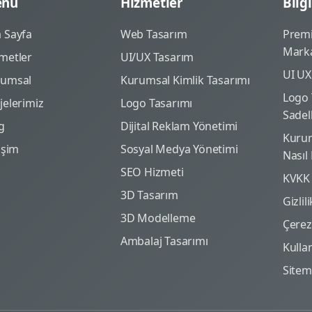
nü
Hizmetler
Bilgi
 Sayfa
Web Tasarım
Prem
Marka
metler
UI/UX Tasarım
UI UX
rumsal
Kurumsal Kimlik Tasarımı
Logo 
jelerimiz
Logo Tasarımı
Sadel
g
Dijital Reklam Yönetimi
Kurum
tişim
Sosyal Medya Yönetimi
Nasıl
SEO Hizmeti
KVKK
3D Tasarım
Gizlil
3D Modelleme
Çerez 
Ambalaj Tasarımı
Kulla
Site