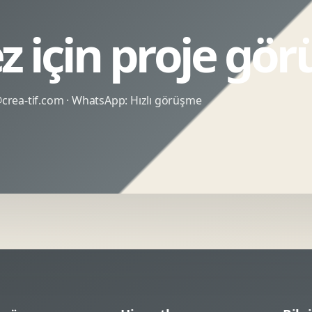
z için proje gö
rea-tif.com
· WhatsApp:
Hızlı görüşme