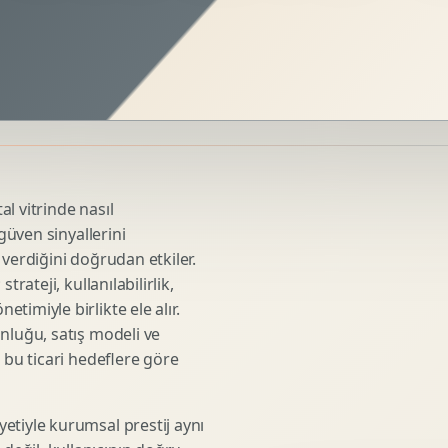
Sosyal Medya Kreatif Tasarimi
Icerik Takvimi
Reels Kapak Tasarimi
Topluluk Yonetimi
Instagram Grid Tasarimi
Linkedin Icerik Tasarimi
Sosyal Medya Stratejisi
l vitrinde nasıl
Influencer Kampanya Tasarimi
 güven sinyallerini
 verdiğini doğrudan etkiler.
rateji, kullanılabilirlik,
3D Urun Modelleme
imiyle birlikte ele alır.
Mimari 3D Gorsellestirme
nluğu, satış modeli ve
 bu ticari hedeflere göre
Endustriyel Modelleme
Oyun Asset Modelleme
Low Poly Modelleme
etiyle kurumsal prestij aynı
High Poly Modelleme