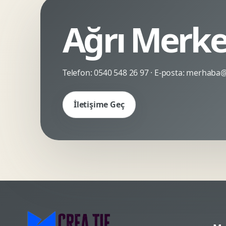
Kinetik Tipografi
Deneyimsel Mikrosite
Ağrı Merke
Telefon:
0540 548 26 97
· E-posta:
merhaba@c
İletişime Geç