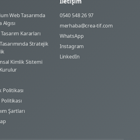
İletişim
ium Web Tasarımda
0540 548 26 97
 Algısı
merhaba@crea-tif.com
 Tasarım Kararları
WhatsApp
Tasarımında Stratejik
Instagram
lik
LinkedIn
sal Kimlik Sistemi
 Kurulur
ik Politikası
Politikası
nım Şartları
map