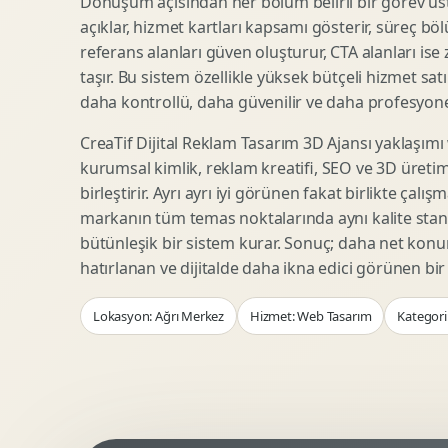
Dönüşüm açısından her bölüm belirli bir görev üst
Woocommerce Tasarim
Reklam Landing Page
açıklar, hizmet kartları kapsamı gösterir, süreç bölü
Eticaret UX Optimizasyonu
Urun Lansman Sayfasi
referans alanları güven oluşturur, CTA alanları ise
Urun Sayfasi Tasarimi
Ab Test Arayuzu
taşır. Bu sistem özellikle yüksek bütçeli hizmet sat
Kategori Sayfasi Tasarimi
Webinar Landing Page
daha kontrollü, daha güvenilir ve daha profesyonel
Sepet Odeme UX
App Landing Page
CreaTif Dijital Reklam Tasarım 3D Ajansı yaklaşımı
Pazaryeri Marka Magazasi
Form Optimizasyonu
kurumsal kimlik, reklam kreatifi, SEO ve 3D üretimi
Eticaret SEO Altyapisi
Sales Page Tasarimi
birleştirir. Ayrı ayrı iyi görünen fakat birlikte çalı
markanın tüm temas noktalarında aynı kalite stand
bütünleşik bir sistem kurar. Sonuç; daha net kon
Logo Animasyonu
Webgl Deneyim Tasarimi
hatırlanan ve dijitalde daha ikna edici görünen bi
Mikro Animasyon Tasarimi
Interaktif Kampanya
Lokasyon: Ağrı Merkez
Hizmet: Web Tasarım
Kategori
Reklam Motion Video
AI Gorsel Konsept
Arayuz Animasyonu
No Code Prototip
Lottie Animasyon
3D Web Deneyimi
Sosyal Medya Motion
Veri Gorsellestirme
Urun Tanitim Animasyonu
Dinamik Landing Page