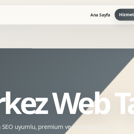
Hizmet
Ana Sayfa
Marka Kilavuzu
Kartvizit Antetli Tasarimi
Kurumsal Sunum Tasarimi
Brand Guidelines
rkez Web T
Gorsel Dil Tasarimi
Kurumsal Dokuman Tasarimi
Ofis Ici Gorsel Kimlik
Kurumsal Katalog Tasarimi
in SEO uyumlu, premium ve animasyonlu