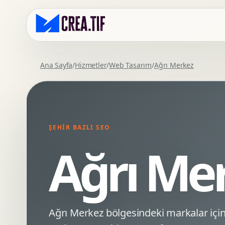
Ana Sayfa
/
Hizmetler
/
Web Tasarım
/
Ağrı Merkez
Kurumsal Web Tasarim
Eticaret Arayuz Tasarimi
Premium Web Tasarim
Saas UI Tasarimi
Mobil Uyumlu Web Tasarim
Mobil Uygulama Arayuz Tasarimi
ŞEHIR BAZLI SEO
SEO Uyumlu Web Tasarim
UX Arastirma
Ağrı Me
Wordpress Web Tasarim
Tasarim Sistemi
Webflow Web Tasarim
Prototip Tasarimi
Framer Web Tasarim
Dashboard UI Tasarimi
Kurumsal Site Yenileme
Conversion UX Optimizasyonu
Ağrı Merkez bölgesindeki markalar iç