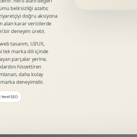
lenir: hero alanı değeri
Video Reklam Kreatifi
mü belirsizliği azaltır,
Outdoor Reklam Tasarimi
 ziyaretçiyi doğru aksiyona
Kampanya Kimligi
ın alan karar vericilerde
Performans Kreatif Seti
 bir deneyim üretir.
Story Reklam Tasarimi
 web tasarım, UI/UX,
Statik Reklam Gorseli
 tek marka dili içinde
Motion Banner Tasarimi
şmayan parçalar yerine,
ardını hissettiren
umlanan, daha kolay
r marka deneyimidir.
: Yerel SEO