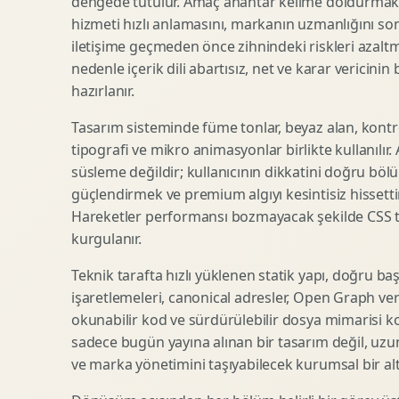
dengede tutulur. Amaç anahtar kelime doldurmak d
hizmeti hızlı anlamasını, markanın uzmanlığını so
SEO Icerik Stratejisi
3D Sosyal Medya Gorseli
iletişime geçmeden önce zihnindeki riskleri azaltm
Schema Markup Optimizasyonu
3D Lansman Filmi
nedenle içerik dili abartısız, net ve karar vericinin
hazırlanır.
Tasarım sisteminde füme tonlar, beyaz alan, kontr
Premium Ambalaj Tasarimi
Afis Tasarimi
tipografi ve mikro animasyonlar birlikte kullanılır
Etiket Tasarimi
Brosur Tasarimi
süsleme değildir; kullanıcının dikkatini doğru böl
Kutu Tasarimi
Sosyal Medya Gorsel Tasarimi
güçlendirmek ve premium algıyı kesintisiz hissettir
Raf Gorunurlugu
Sunum Tasarimi
Hareketler performansı bozmayacak şekilde CSS taba
Gida Ambalaj Tasarimi
Katalog Tasarimi
kurgulanır.
Kozmetik Ambalaj Tasarimi
Infografik Tasarimi
Teknik tarafta hızlı yüklenen statik yapı, doğru ba
E Ticaret Kutu Tasarimi
Fuaye Gorsel Tasarimi
işaretlemeleri, canonical adresler, Open Graph veri
Ambalaj Mockup Tasarimi
Kurumsal Ilan Tasarimi
okunabilir kod ve sürdürülebilir dosya mimarisi k
sadece bugün yayına alınan bir tasarım değil, uzu
ve marka yönetimini taşıyabilecek kurumsal bir alty
Shopify Tasarim
Lead Generation Landing Page