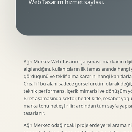
Web Tasarım hizmet sayfası.
Minimal Logo Tasarimi
Google Ads Reklam Tasarimi
Premium Logo Tasarimi
Meta Ads Reklam Tasarimi
Amblem Tasarimi
Kampanya Stratejisi
Logo Revizyonu
Performans Reklam Kreatifleri
Tipografik Logo Tasarimi
Youtube Reklam Kreatifi
Maskot Logo Tasarimi
Linkedin Reklam Kreatifi
Startup Logo Tasarimi
Display Banner Tasarimi
Ağrı Merkez Web Tasarım çalışması, markanın dijita
Kurumsal Logo Yenileme
Remarketing Kreatifleri
algılandığını, kullanıcıların ilk temas anında hangi
gördüğünü ve teklif alma kararını hangi kanıtlarla
CreaTif bu alanı sadece görsel üretim olarak değil; st
Teknik SEO
Urun Gorsellestirme
teknik performans, içerik mimarisi ve dönüşüm yönet
Yerel SEO
3D Reklam Gorseli
Brief aşamasında sektör, hedef kitle, rekabet yoğu
marka tonu netleştirilir; ardından tüm sayfa yapısı
Icerik SEO
Cgi Kampanya Gorseli
tasarlanır.
SEO Denetimi
Motion 3D
E Ticaret SEO
3D Karakter Tasarimi
Ağrı Merkez odağındaki projelerde yerel arama niy
Uluslararasi SEO
3D Stand Tasarimi