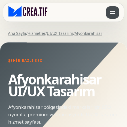
Ana Sayfa
/
Hizmetler
/
UI/UX Tasarım
/
Afyonkarahisar
ŞEHIR BAZLI SEO
Afyonkarahisar
UI/UX Tasarım
Afyonkarahisar bölgesindeki markalar için SEO
uyumlu, premium ve animasyonlu UI/UX Tasarım
hizmet sayfası.