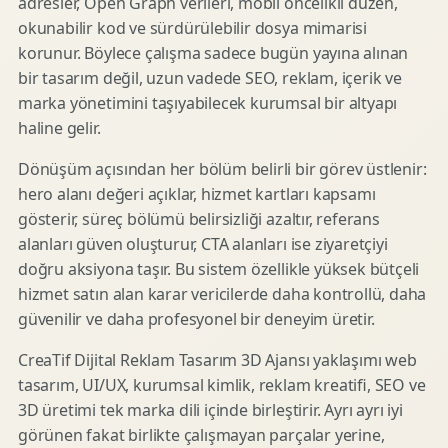
adresler, Open Graph verileri, mobil öncelikli düzen,
okunabilir kod ve sürdürülebilir dosya mimarisi
korunur. Böylece çalışma sadece bugün yayına alınan
bir tasarım değil, uzun vadede SEO, reklam, içerik ve
marka yönetimini taşıyabilecek kurumsal bir altyapı
haline gelir.
Dönüşüm açısından her bölüm belirli bir görev üstlenir:
hero alanı değeri açıklar, hizmet kartları kapsamı
gösterir, süreç bölümü belirsizliği azaltır, referans
alanları güven oluşturur, CTA alanları ise ziyaretçiyi
doğru aksiyona taşır. Bu sistem özellikle yüksek bütçeli
hizmet satın alan karar vericilerde daha kontrollü, daha
güvenilir ve daha profesyonel bir deneyim üretir.
CreaTif Dijital Reklam Tasarım 3D Ajansı yaklaşımı web
tasarım, UI/UX, kurumsal kimlik, reklam kreatifi, SEO ve
3D üretimi tek marka dili içinde birleştirir. Ayrı ayrı iyi
görünen fakat birlikte çalışmayan parçalar yerine,