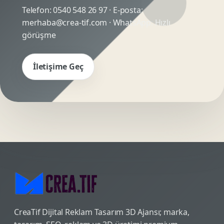
Telefon:
0540 548 26 97
· E-posta:
merhaba@crea-tif.com
· WhatsApp:
Hızlı
görüşme
İletişime Geç
CreaTif Dijital Reklam Tasarım 3D Ajansı; marka,