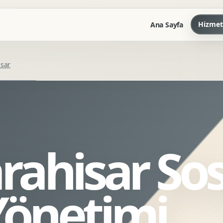
Hizmet
Ana Sayfa
isar
Marka Kilavuzu
Kartvizit Antetli Tasarimi
Kurumsal Sunum Tasarimi
Brand Guidelines
rahisar Sos
Gorsel Dil Tasarimi
Kurumsal Dokuman Tasarimi
Ofis Ici Gorsel Kimlik
önetimi
Kurumsal Katalog Tasarimi