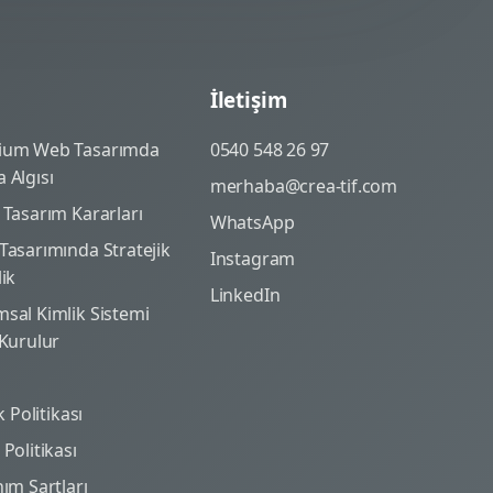
İletişim
ium Web Tasarımda
0540 548 26 97
 Algısı
merhaba@crea-tif.com
 Tasarım Kararları
WhatsApp
Tasarımında Stratejik
Instagram
lik
LinkedIn
sal Kimlik Sistemi
 Kurulur
ik Politikası
Politikası
nım Şartları