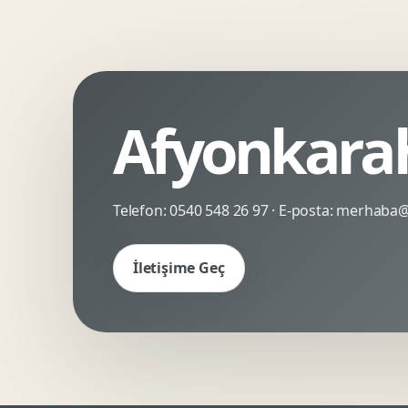
Kinetik Tipografi
Deneyimsel Mikrosite
Afyonkarah
Telefon:
0540 548 26 97
· E-posta:
merhaba@c
İletişime Geç