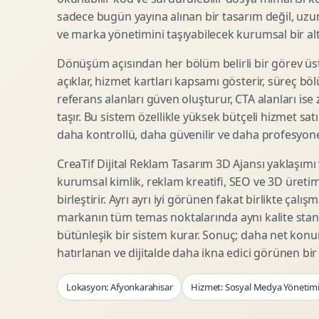
Woocommerce Tasarim
Reklam Landing Page
sadece bugün yayına alınan bir tasarım değil, uzu
Eticaret UX Optimizasyonu
Urun Lansman Sayfasi
ve marka yönetimini taşıyabilecek kurumsal bir alty
Urun Sayfasi Tasarimi
Ab Test Arayuzu
Dönüşüm açısından her bölüm belirli bir görev üst
Kategori Sayfasi Tasarimi
Webinar Landing Page
açıklar, hizmet kartları kapsamı gösterir, süreç bölü
Sepet Odeme UX
App Landing Page
referans alanları güven oluşturur, CTA alanları ise
Pazaryeri Marka Magazasi
Form Optimizasyonu
taşır. Bu sistem özellikle yüksek bütçeli hizmet sat
Eticaret SEO Altyapisi
Sales Page Tasarimi
daha kontrollü, daha güvenilir ve daha profesyonel
CreaTif Dijital Reklam Tasarım 3D Ajansı yaklaşımı
kurumsal kimlik, reklam kreatifi, SEO ve 3D üretimi
Logo Animasyonu
Webgl Deneyim Tasarimi
birleştirir. Ayrı ayrı iyi görünen fakat birlikte çalı
Mikro Animasyon Tasarimi
Interaktif Kampanya
markanın tüm temas noktalarında aynı kalite stand
Reklam Motion Video
AI Gorsel Konsept
bütünleşik bir sistem kurar. Sonuç; daha net kon
Arayuz Animasyonu
No Code Prototip
hatırlanan ve dijitalde daha ikna edici görünen bi
Lottie Animasyon
3D Web Deneyimi
Lokasyon: Afyonkarahisar
Hizmet: Sosyal Medya Yönetim
Sosyal Medya Motion
Veri Gorsellestirme
Urun Tanitim Animasyonu
Dinamik Landing Page