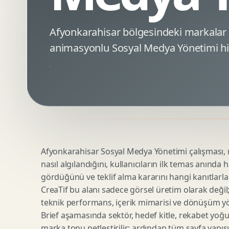
Minimal Logo Tasarimi
Google Ads Reklam Tasarimi
Premium Logo Tasarimi
Meta Ads Reklam Tasarimi
Afyonkarahisar bölgesindeki markalar
Amblem Tasarimi
Kampanya Stratejisi
animasyonlu Sosyal Medya Yönetimi hi
Logo Revizyonu
Performans Reklam Kreatifleri
Tipografik Logo Tasarimi
Youtube Reklam Kreatifi
Maskot Logo Tasarimi
Linkedin Reklam Kreatifi
Startup Logo Tasarimi
Display Banner Tasarimi
Kurumsal Logo Yenileme
Remarketing Kreatifleri
Afyonkarahisar Sosyal Medya Yönetimi çalışması, m
Teknik SEO
Urun Gorsellestirme
nasıl algılandığını, kullanıcıların ilk temas anında 
Yerel SEO
3D Reklam Gorseli
gördüğünü ve teklif alma kararını hangi kanıtlarla
Icerik SEO
Cgi Kampanya Gorseli
CreaTif bu alanı sadece görsel üretim olarak değil; st
SEO Denetimi
Motion 3D
teknik performans, içerik mimarisi ve dönüşüm yönet
E Ticaret SEO
3D Karakter Tasarimi
Brief aşamasında sektör, hedef kitle, rekabet yoğu
marka tonu netleştirilir; ardından tüm sayfa yapısı
Uluslararasi SEO
3D Stand Tasarimi