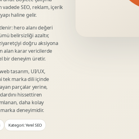
Video Reklam Kreatifi
n vadede SEO, reklam, içerik
Outdoor Reklam Tasarimi
apı haline gelir.
Kampanya Kimligi
lenir: hero alanı değeri
Performans Kreatif Seti
mü belirsizliği azaltır,
Story Reklam Tasarimi
 ziyaretçiyi doğru aksiyona
Statik Reklam Gorseli
ın alan karar vericilerde
Motion Banner Tasarimi
 bir deneyim üretir.
 web tasarım, UI/UX,
 tek marka dili içinde
şmayan parçalar yerine,
ardını hissettiren
umlanan, daha kolay
r marka deneyimidir.
i
Kategori: Yerel SEO