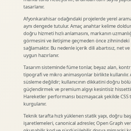
tasarlanır.
SEO Icerik Stratejisi
3D Sosyal Medya Gorseli
Schema Markup Optimizasyonu
3D Lansman Filmi
Afyonkarahisar odağındaki projelerde yerel arama 
aynı dengede tutulur. Amaç anahtar kelime doldur
doğru hizmeti hızlı anlamasını, markanın uzmanlığ
görmesini ve iletişime geçmeden önce zihnindeki r
Premium Ambalaj Tasarimi
Afis Tasarimi
sağlamaktır. Bu nedenle içerik dili abartısız, net ve
Etiket Tasarimi
Brosur Tasarimi
uygun hazırlanır.
Kutu Tasarimi
Sosyal Medya Gorsel Tasarimi
Raf Gorunurlugu
Sunum Tasarimi
Tasarım sisteminde füme tonlar, beyaz alan, kontr
tipografi ve mikro animasyonlar birlikte kullanılır
Gida Ambalaj Tasarimi
Katalog Tasarimi
süsleme değildir; kullanıcının dikkatini doğru böl
Kozmetik Ambalaj Tasarimi
Infografik Tasarimi
güçlendirmek ve premium algıyı kesintisiz hissettir
E Ticaret Kutu Tasarimi
Fuaye Gorsel Tasarimi
Hareketler performansı bozmayacak şekilde CSS taba
Ambalaj Mockup Tasarimi
Kurumsal Ilan Tasarimi
kurgulanır.
Teknik tarafta hızlı yüklenen statik yapı, doğru ba
işaretlemeleri, canonical adresler, Open Graph veri
Shopify Tasarim
Lead Generation Landing Page
okunabilir kod ve sürdürülebilir dosya mimarisi k