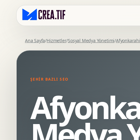
Ana Sayfa
/
Hizmetler
/
Sosyal Medya Yönetimi
/
Afyonkarah
Kurumsal Web Tasarim
Eticaret Arayuz Tasarimi
Premium Web Tasarim
Saas UI Tasarimi
Mobil Uyumlu Web Tasarim
Mobil Uygulama Arayuz Tasarimi
ŞEHIR BAZLI SEO
SEO Uyumlu Web Tasarim
UX Arastirma
Afyonka
Wordpress Web Tasarim
Tasarim Sistemi
Webflow Web Tasarim
Prototip Tasarimi
Framer Web Tasarim
Dashboard UI Tasarimi
Medya Y
Kurumsal Site Yenileme
Conversion UX Optimizasyonu