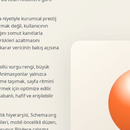
3D Render Alma
Teknik Modelleme
niyetiyle kurumsal prestij
mak değil, kullanıcının
ını somut kanıtlarla
iskleri azaltmasını
Marka Stratejisi
 karar vericinin bakış açısına
Marka Konumlandirma
Isimlendirme
Rekabet Analizi
ollü vurgu rengi, büyük
. Animasyonlar yalnızca
Hedef Kitle Analizi
üme taşımak, sayfa ritmini
Marka Mimarisi
mek için optimize edilir.
Deger Onerisi Tasarimi
nlı, hafif ve erişilebilir
Pazara Giris Stratejisi
şlık hiyerarşisi, Schema.org
leri, mobil öncelikli düzen,
Display Banner Tasarimi
orunur. Böylece çalışma