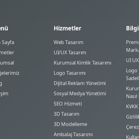
nü
Hizmetler
Bilgi
 Sayfa
Web Tasarım
Prem
Marka
metler
UI/UX Tasarım
UI UX
rumsal
Kurumsal Kimlik Tasarımı
Logo 
jelerimiz
Logo Tasarımı
Sadel
g
Dijital Reklam Yönetimi
Kurum
tişim
Sosyal Medya Yönetimi
Nasıl
SEO Hizmeti
KVKK
3D Tasarım
Gizlil
3D Modelleme
Çerez 
Ambalaj Tasarımı
Kulla