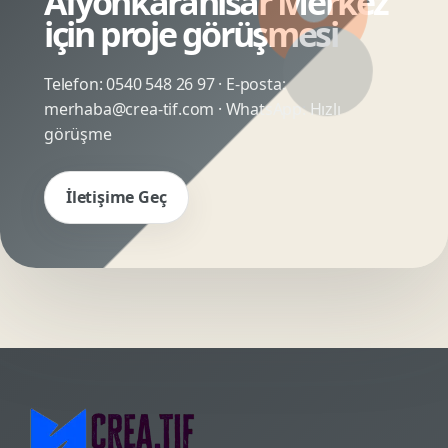
Afyonkarahisar Merkez
için proje görüşmesi
Telefon:
0540 548 26 97
· E-posta:
merhaba@crea-tif.com
· WhatsApp:
Hızlı
görüşme
İletişime Geç