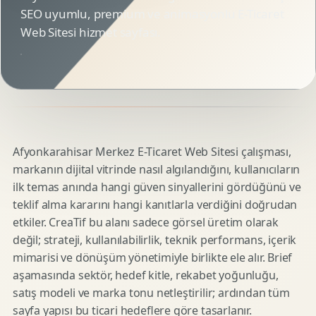
SEO uyumlu, premium ve animasyonlu E-Ticaret
Web Sitesi hizmet sayfası.
Afyonkarahisar Merkez E-Ticaret Web Sitesi çalışması,
markanın dijital vitrinde nasıl algılandığını, kullanıcıların
ilk temas anında hangi güven sinyallerini gördüğünü ve
teklif alma kararını hangi kanıtlarla verdiğini doğrudan
etkiler. CreaTif bu alanı sadece görsel üretim olarak
değil; strateji, kullanılabilirlik, teknik performans, içerik
mimarisi ve dönüşüm yönetimiyle birlikte ele alır. Brief
aşamasında sektör, hedef kitle, rekabet yoğunluğu,
satış modeli ve marka tonu netleştirilir; ardından tüm
sayfa yapısı bu ticari hedeflere göre tasarlanır.