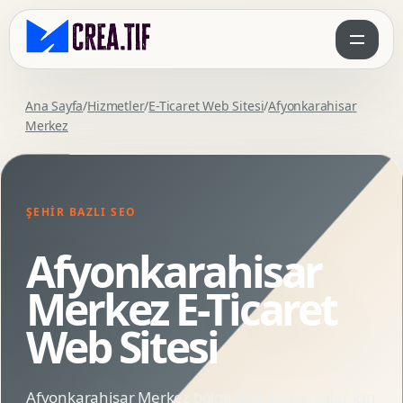
Ana Sayfa
/
Hizmetler
/
E-Ticaret Web Sitesi
/
Afyonkarahisar
Merkez
ŞEHIR BAZLI SEO
Afyonkarahisar
Merkez E-Ticaret
Web Sitesi
Afyonkarahisar Merkez bölgesindeki markalar için