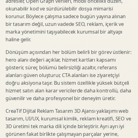
adresler, Open Graph verileri, mobil öncelikli düzen,
okunabilir kod ve sürdürülebilir dosya mimarisi
korunur. Böylece çalışma sadece bugün yayına alınan
bir tasarım değil, uzun vadede SEO, reklam, içerik ve
marka yönetimini taşıyabilecek kurumsal bir altyapı
haline gelir.
Dönüşüm açısından her bölüm belirli bir görev üstlenir:
hero alanı değeri açıklar, hizmet kartları kapsamı
gösterir, süreç bölümü belirsizliği azaltır, referans
alanları güven oluşturur, CTA alanları ise ziyaretçiyi
doğru aksiyona taşır. Bu sistem özellikle yüksek bütçeli
hizmet satın alan karar vericilerde daha kontrollü, daha
güvenilir ve daha profesyonel bir deneyim üretir.
CreaTif Dijital Reklam Tasarım 3D Ajansı yaklaşımı web
tasarım, UI/UX, kurumsal kimlik, reklam kreatifi, SEO ve
3D üretimi tek marka dili içinde birleştirir. Ayrı ayrı iyi
görünen fakat birlikte çalışmayan parçalar yerine,