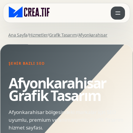
Ana Sayfa
/
Hizmetler
/
Grafik Tasarım
/
Afyonkarahisar
ŞEHIR BAZLI SEO
Afyonkarahisar
Grafik Tasarım
Afyonkarahisar bölgesindeki markalar için SEO
uyumlu, premium ve animasyonlu Grafik Tasarım
hizmet sayfası.