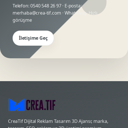
Telefon:
0540 548 26 97
· E-posta:
merhaba@crea-tif.com
· WhatsApp:
Hızlı
görüşme
İletişime Geç
CreaTif Dijital Reklam Tasarım 3D Ajansı; marka,