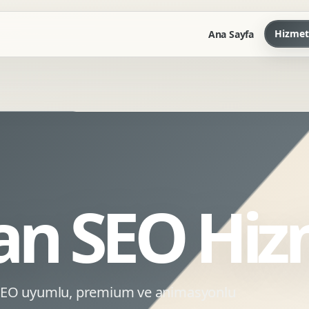
Hizmet
Ana Sayfa
Marka Kilavuzu
Kartvizit Antetli Tasarimi
Kurumsal Sunum Tasarimi
Brand Guidelines
n SEO Hiz
Gorsel Dil Tasarimi
Kurumsal Dokuman Tasarimi
Ofis Ici Gorsel Kimlik
Kurumsal Katalog Tasarimi
 SEO uyumlu, premium ve animasyonlu