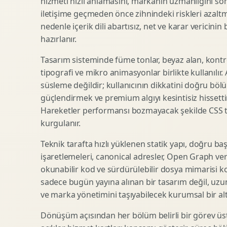
hizmeti hızlı anlamasını, markanın uzmanlığını so
iletişime geçmeden önce zihnindeki riskleri azaltm
SEO Icerik Stratejisi
3D Sosyal Medya Gorseli
nedenle içerik dili abartısız, net ve karar vericinin
Schema Markup Optimizasyonu
3D Lansman Filmi
hazırlanır.
Tasarım sisteminde füme tonlar, beyaz alan, kontr
tipografi ve mikro animasyonlar birlikte kullanılır
Premium Ambalaj Tasarimi
Afis Tasarimi
süsleme değildir; kullanıcının dikkatini doğru böl
Etiket Tasarimi
Brosur Tasarimi
güçlendirmek ve premium algıyı kesintisiz hissettir
Kutu Tasarimi
Sosyal Medya Gorsel Tasarimi
Hareketler performansı bozmayacak şekilde CSS taba
Raf Gorunurlugu
Sunum Tasarimi
kurgulanır.
Gida Ambalaj Tasarimi
Katalog Tasarimi
Teknik tarafta hızlı yüklenen statik yapı, doğru ba
Kozmetik Ambalaj Tasarimi
Infografik Tasarimi
işaretlemeleri, canonical adresler, Open Graph veri
E Ticaret Kutu Tasarimi
Fuaye Gorsel Tasarimi
okunabilir kod ve sürdürülebilir dosya mimarisi k
Ambalaj Mockup Tasarimi
Kurumsal Ilan Tasarimi
sadece bugün yayına alınan bir tasarım değil, uzu
ve marka yönetimini taşıyabilecek kurumsal bir alty
Dönüşüm açısından her bölüm belirli bir görev üst
Shopify Tasarim
Lead Generation Landing Page