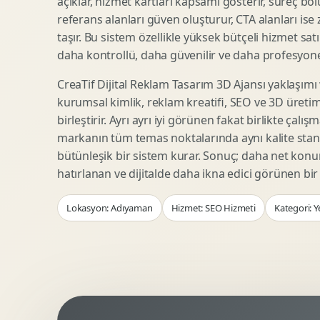
açıklar, hizmet kartları kapsamı gösterir, süreç bölü
Woocommerce Tasarim
Reklam Landing Page
referans alanları güven oluşturur, CTA alanları ise
Eticaret UX Optimizasyonu
Urun Lansman Sayfasi
taşır. Bu sistem özellikle yüksek bütçeli hizmet sat
Urun Sayfasi Tasarimi
Ab Test Arayuzu
daha kontrollü, daha güvenilir ve daha profesyonel
Kategori Sayfasi Tasarimi
Webinar Landing Page
CreaTif Dijital Reklam Tasarım 3D Ajansı yaklaşımı
Sepet Odeme UX
App Landing Page
kurumsal kimlik, reklam kreatifi, SEO ve 3D üretimi
Pazaryeri Marka Magazasi
Form Optimizasyonu
birleştirir. Ayrı ayrı iyi görünen fakat birlikte çalı
Eticaret SEO Altyapisi
Sales Page Tasarimi
markanın tüm temas noktalarında aynı kalite stand
bütünleşik bir sistem kurar. Sonuç; daha net kon
hatırlanan ve dijitalde daha ikna edici görünen bi
Logo Animasyonu
Webgl Deneyim Tasarimi
Lokasyon: Adıyaman
Hizmet: SEO Hizmeti
Kategori: Y
Mikro Animasyon Tasarimi
Interaktif Kampanya
Reklam Motion Video
AI Gorsel Konsept
Arayuz Animasyonu
No Code Prototip
Lottie Animasyon
3D Web Deneyimi
Sosyal Medya Motion
Veri Gorsellestirme
Urun Tanitim Animasyonu
Dinamik Landing Page