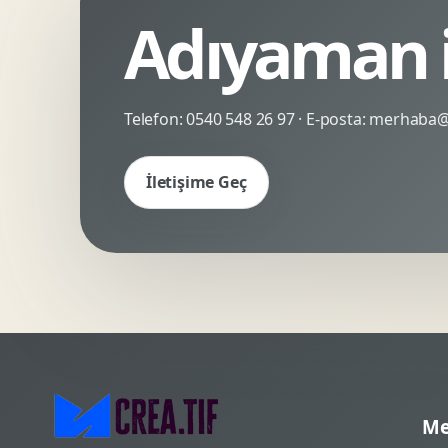
Adıyaman i
Kinetik Tipografi
Deneyimsel Mikrosite
Telefon:
0540 548 26 97
· E-posta:
merhaba@c
İletişime Geç
Me