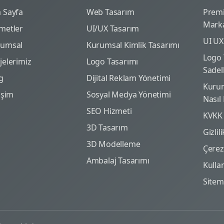
 Sayfa
Web Tasarım
Prem
Marka
metler
UI/UX Tasarım
UI UX
rumsal
Kurumsal Kimlik Tasarımı
Logo 
jelerimiz
Logo Tasarımı
Sadel
g
Dijital Reklam Yönetimi
Kurum
tişim
Sosyal Medya Yönetimi
Nasıl
SEO Hizmeti
KVKK
3D Tasarım
Gizlil
3D Modelleme
Çerez 
Ambalaj Tasarımı
Kulla
Site