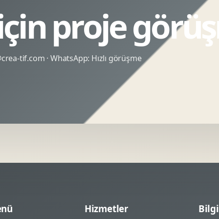
çin proje görü
rea-tif.com
· WhatsApp:
Hızlı görüşme
nü
Hizmetler
Bilgi