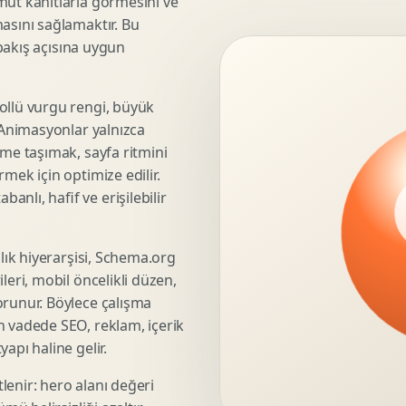
mut kanıtlarla görmesini ve
asını sağlamaktır. Bu
3D Render Alma
 bakış açısına uygun
Teknik Modelleme
ollü vurgu rengi, büyük
. Animasyonlar yalnızca
Marka Stratejisi
üme taşımak, sayfa ritmini
Marka Konumlandirma
mek için optimize edilir.
Isimlendirme
nlı, hafif ve erişilebilir
Rekabet Analizi
Hedef Kitle Analizi
şlık hiyerarşisi, Schema.org
Marka Mimarisi
leri, mobil öncelikli düzen,
Deger Onerisi Tasarimi
orunur. Böylece çalışma
Pazara Giris Stratejisi
n vadede SEO, reklam, içerik
apı haline gelir.
lenir: hero alanı değeri
Display Banner Tasarimi