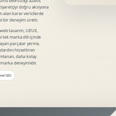
mü belirsizliği azaltır,
Video Reklam Kreatifi
 ziyaretçiyi doğru aksiyona
Outdoor Reklam Tasarimi
ın alan karar vericilerde
Kampanya Kimligi
 bir deneyim üretir.
Performans Kreatif Seti
 web tasarım, UI/UX,
Story Reklam Tasarimi
 tek marka dili içinde
Statik Reklam Gorseli
şmayan parçalar yerine,
Motion Banner Tasarimi
ardını hissettiren
umlanan, daha kolay
r marka deneyimidir.
erel SEO