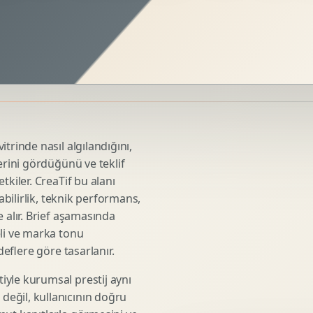
Sosyal Medya Kreatif Tasarimi
Icerik Takvimi
Reels Kapak Tasarimi
Topluluk Yonetimi
Instagram Grid Tasarimi
Linkedin Icerik Tasarimi
Sosyal Medya Stratejisi
trinde nasıl algılandığını,
Influencer Kampanya Tasarimi
erini gördüğünü ve teklif
tkiler. CreaTif bu alanı
abilirlik, teknik performans,
3D Urun Modelleme
 alır. Brief aşamasında
Mimari 3D Gorsellestirme
eli ve marka tonu
deflere göre tasarlanır.
Endustriyel Modelleme
Oyun Asset Modelleme
iyle kurumsal prestij aynı
Low Poly Modelleme
eğil, kullanıcının doğru
High Poly Modelleme