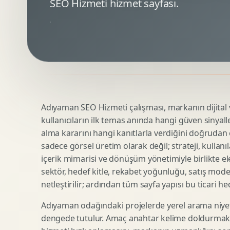
SEO Hizmeti hizmet sayfası.
Minimal Logo Tasarimi
Google Ads Reklam Tasarimi
Premium Logo Tasarimi
Meta Ads Reklam Tasarimi
Amblem Tasarimi
Kampanya Stratejisi
Logo Revizyonu
Performans Reklam Kreatifleri
Tipografik Logo Tasarimi
Youtube Reklam Kreatifi
Maskot Logo Tasarimi
Linkedin Reklam Kreatifi
Startup Logo Tasarimi
Display Banner Tasarimi
Adıyaman SEO Hizmeti çalışması, markanın dijital vi
Kurumsal Logo Yenileme
Remarketing Kreatifleri
kullanıcıların ilk temas anında hangi güven sinyall
alma kararını hangi kanıtlarla verdiğini doğrudan e
sadece görsel üretim olarak değil; strateji, kullanıl
Teknik SEO
Urun Gorsellestirme
içerik mimarisi ve dönüşüm yönetimiyle birlikte ele
Yerel SEO
3D Reklam Gorseli
sektör, hedef kitle, rekabet yoğunluğu, satış mod
netleştirilir; ardından tüm sayfa yapısı bu ticari he
Icerik SEO
Cgi Kampanya Gorseli
SEO Denetimi
Motion 3D
Adıyaman odağındaki projelerde yerel arama niyet
E Ticaret SEO
3D Karakter Tasarimi
dengede tutulur. Amaç anahtar kelime doldurmak d
Uluslararasi SEO
3D Stand Tasarimi