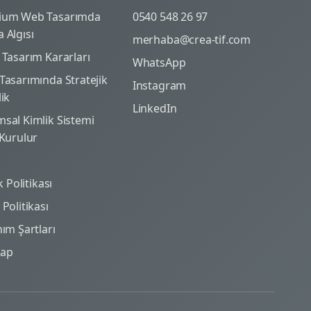
ium Web Tasarımda
0540 548 26 97
 Algısı
merhaba@crea-tif.com
 Tasarım Kararları
WhatsApp
Tasarımında Stratejik
Instagram
lik
LinkedIn
sal Kimlik Sistemi
 Kurulur
ik Politikası
Politikası
nım Şartları
map