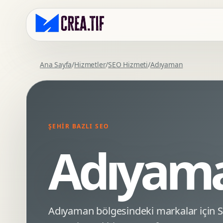
Ana Sayfa
/
Hizmetler
/
SEO Hizmeti
/
Adıyaman
Kurumsal Web Tasarim
Eticaret Arayuz Tasarimi
Premium Web Tasarim
Saas UI Tasarimi
Mobil Uyumlu Web Tasarim
Mobil Uygulama Arayuz Tasarimi
ŞEHIR BAZLI SEO
SEO Uyumlu Web Tasarim
UX Arastirma
Adıyama
Wordpress Web Tasarim
Tasarim Sistemi
Webflow Web Tasarim
Prototip Tasarimi
Framer Web Tasarim
Dashboard UI Tasarimi
Kurumsal Site Yenileme
Conversion UX Optimizasyonu
Adıyaman bölgesindeki markalar için