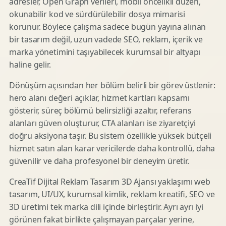
adresler, Open Graph verileri, mobil öncelikli düzen,
okunabilir kod ve sürdürülebilir dosya mimarisi
korunur. Böylece çalışma sadece bugün yayına alınan
bir tasarım değil, uzun vadede SEO, reklam, içerik ve
marka yönetimini taşıyabilecek kurumsal bir altyapı
haline gelir.
Dönüşüm açısından her bölüm belirli bir görev üstlenir:
hero alanı değeri açıklar, hizmet kartları kapsamı
gösterir, süreç bölümü belirsizliği azaltır, referans
alanları güven oluşturur, CTA alanları ise ziyaretçiyi
doğru aksiyona taşır. Bu sistem özellikle yüksek bütçeli
hizmet satın alan karar vericilerde daha kontrollü, daha
güvenilir ve daha profesyonel bir deneyim üretir.
CreaTif Dijital Reklam Tasarım 3D Ajansı yaklaşımı web
tasarım, UI/UX, kurumsal kimlik, reklam kreatifi, SEO ve
3D üretimi tek marka dili içinde birleştirir. Ayrı ayrı iyi
görünen fakat birlikte çalışmayan parçalar yerine,