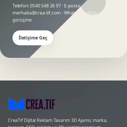
Telefon:
0540 548 26 97
· E-posta:
merhaba@crea-tif.com
· WhatsApp:
Hızlı
görüşme
İletişime Geç
CreaTif Dijital Reklam Tasarım 3D Ajansı; marka,