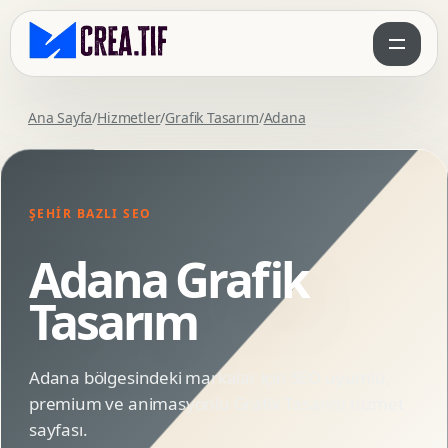
Ana Sayfa
/
Hizmetler
/
Grafik Tasarım
/
Adana
ŞEHIR BAZLI SEO
Adana Grafik
Tasarım
Adana bölgesindeki markalar için SEO uyumlu,
premium ve animasyonlu Grafik Tasarım hizmet
sayfası.