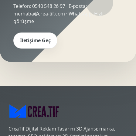
Telefon:
0540 548 26 97
· E-posta:
merhaba@crea-tif.com
· WhatsApp:
Hızlı
görüşme
İletişime Geç
CreaTif Dijital Reklam Tasarım 3D Ajansı; marka,