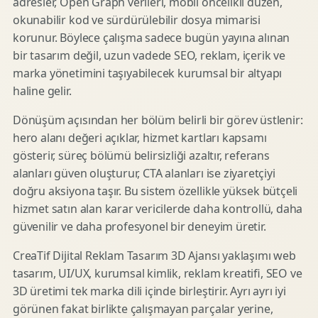
adresler, Open Graph verileri, mobil öncelikli düzen,
okunabilir kod ve sürdürülebilir dosya mimarisi
korunur. Böylece çalışma sadece bugün yayına alınan
bir tasarım değil, uzun vadede SEO, reklam, içerik ve
marka yönetimini taşıyabilecek kurumsal bir altyapı
haline gelir.
Dönüşüm açısından her bölüm belirli bir görev üstlenir:
hero alanı değeri açıklar, hizmet kartları kapsamı
gösterir, süreç bölümü belirsizliği azaltır, referans
alanları güven oluşturur, CTA alanları ise ziyaretçiyi
doğru aksiyona taşır. Bu sistem özellikle yüksek bütçeli
hizmet satın alan karar vericilerde daha kontrollü, daha
güvenilir ve daha profesyonel bir deneyim üretir.
CreaTif Dijital Reklam Tasarım 3D Ajansı yaklaşımı web
tasarım, UI/UX, kurumsal kimlik, reklam kreatifi, SEO ve
3D üretimi tek marka dili içinde birleştirir. Ayrı ayrı iyi
görünen fakat birlikte çalışmayan parçalar yerine,