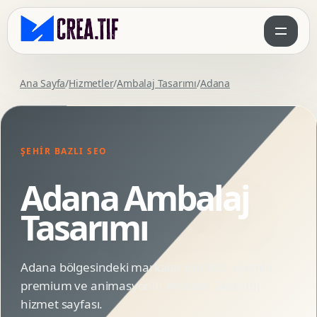
Ana Sayfa
/
Hizmetler
/
Ambalaj Tasarımı
/
Adana
ŞEHIR BAZLI SEO
Adana Ambalaj
Tasarımı
Adana bölgesindeki markalar için SEO uyumlu,
premium ve animasyonlu Ambalaj Tasarımı
hizmet sayfası.