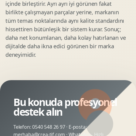
içinde birleştirir. Ayrı ayrı iyi görünen fakat
birlikte çalışmayan parçalar yerine, markanın
tüm temas noktalarında aynı kalite standardını
hissettiren bütünleşik bir sistem kurar. Sonuç;
daha net konumlanan, daha kolay hatırlanan ve
dijitalde daha ikna edici görünen bir marka
deneyimidir.
Bu konuda profesyonel
destek alın
Telefon:
0540 548 26 97
· E-posta:
merhaba@crea-tif.com
· WhatsApp:
Hızlı