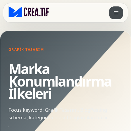
GRAFIK TASARIM
Marka
Konumlandırma
İlkeleri
Focus keyword: Grafik Tasarım. BlogPosting
schema, kategori ve etiket bağlantıları hazır.