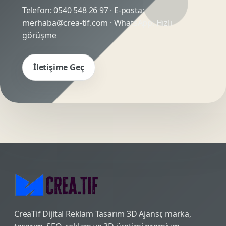
Telefon:
0540 548 26 97
· E-posta:
merhaba@crea-tif.com
· WhatsApp:
Hızlı
görüşme
İletişime Geç
CreaTif Dijital Reklam Tasarım 3D Ajansı; marka,