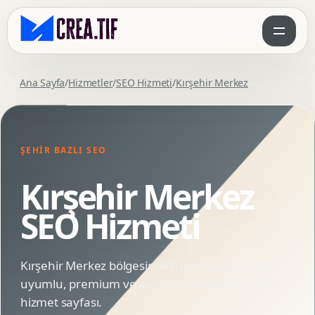
Ana Sayfa
/
Hizmetler
/
SEO Hizmeti
/
Kırşehir Merkez
ŞEHIR BAZLI SEO
Kırşehir Merkez
SEO Hizmeti
Kırşehir Merkez bölgesindeki markalar için SEO
uyumlu, premium ve animasyonlu SEO Hizmeti
hizmet sayfası.