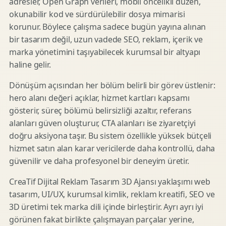
adresler, Open Graph verileri, mobil öncelikli düzen,
okunabilir kod ve sürdürülebilir dosya mimarisi
korunur. Böylece çalışma sadece bugün yayına alınan
bir tasarım değil, uzun vadede SEO, reklam, içerik ve
marka yönetimini taşıyabilecek kurumsal bir altyapı
haline gelir.
Dönüşüm açısından her bölüm belirli bir görev üstlenir:
hero alanı değeri açıklar, hizmet kartları kapsamı
gösterir, süreç bölümü belirsizliği azaltır, referans
alanları güven oluşturur, CTA alanları ise ziyaretçiyi
doğru aksiyona taşır. Bu sistem özellikle yüksek bütçeli
hizmet satın alan karar vericilerde daha kontrollü, daha
güvenilir ve daha profesyonel bir deneyim üretir.
CreaTif Dijital Reklam Tasarım 3D Ajansı yaklaşımı web
tasarım, UI/UX, kurumsal kimlik, reklam kreatifi, SEO ve
3D üretimi tek marka dili içinde birleştirir. Ayrı ayrı iyi
görünen fakat birlikte çalışmayan parçalar yerine,