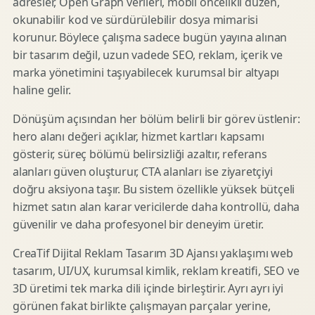
adresler, Open Graph verileri, mobil öncelikli düzen,
okunabilir kod ve sürdürülebilir dosya mimarisi
korunur. Böylece çalışma sadece bugün yayına alınan
bir tasarım değil, uzun vadede SEO, reklam, içerik ve
marka yönetimini taşıyabilecek kurumsal bir altyapı
haline gelir.
Dönüşüm açısından her bölüm belirli bir görev üstlenir:
hero alanı değeri açıklar, hizmet kartları kapsamı
gösterir, süreç bölümü belirsizliği azaltır, referans
alanları güven oluşturur, CTA alanları ise ziyaretçiyi
doğru aksiyona taşır. Bu sistem özellikle yüksek bütçeli
hizmet satın alan karar vericilerde daha kontrollü, daha
güvenilir ve daha profesyonel bir deneyim üretir.
CreaTif Dijital Reklam Tasarım 3D Ajansı yaklaşımı web
tasarım, UI/UX, kurumsal kimlik, reklam kreatifi, SEO ve
3D üretimi tek marka dili içinde birleştirir. Ayrı ayrı iyi
görünen fakat birlikte çalışmayan parçalar yerine,