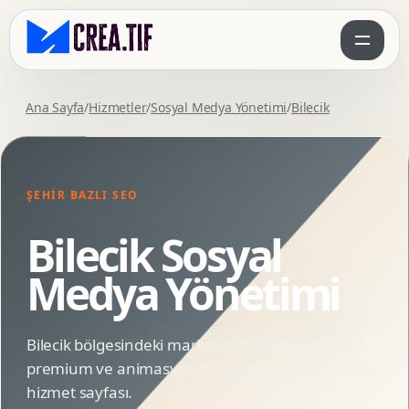
Ana Sayfa
/
Hizmetler
/
Sosyal Medya Yönetimi
/
Bilecik
ŞEHIR BAZLI SEO
Bilecik Sosyal
Medya Yönetimi
Bilecik bölgesindeki markalar için SEO uyumlu,
premium ve animasyonlu Sosyal Medya Yönetimi
hizmet sayfası.