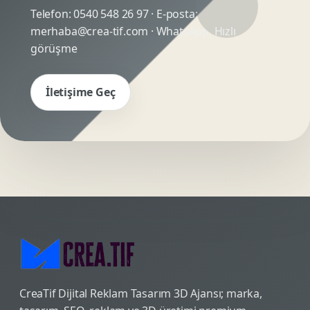
Telefon:
0540 548 26 97
· E-posta:
merhaba@crea-tif.com
· WhatsApp:
Hızlı
görüşme
İletişime Geç
CreaTif Dijital Reklam Tasarım 3D Ajansı; marka,