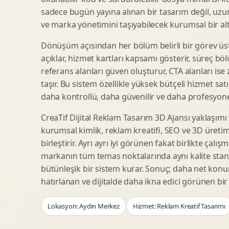
Woocommerce Tasarim
Reklam Landing Page
sadece bugün yayına alınan bir tasarım değil, uzu
Eticaret UX Optimizasyonu
Urun Lansman Sayfasi
ve marka yönetimini taşıyabilecek kurumsal bir alty
Urun Sayfasi Tasarimi
Ab Test Arayuzu
Dönüşüm açısından her bölüm belirli bir görev üst
Kategori Sayfasi Tasarimi
Webinar Landing Page
açıklar, hizmet kartları kapsamı gösterir, süreç bölü
Sepet Odeme UX
App Landing Page
referans alanları güven oluşturur, CTA alanları ise
Pazaryeri Marka Magazasi
Form Optimizasyonu
taşır. Bu sistem özellikle yüksek bütçeli hizmet sat
Eticaret SEO Altyapisi
Sales Page Tasarimi
daha kontrollü, daha güvenilir ve daha profesyonel
CreaTif Dijital Reklam Tasarım 3D Ajansı yaklaşımı
kurumsal kimlik, reklam kreatifi, SEO ve 3D üretimi
Logo Animasyonu
Webgl Deneyim Tasarimi
birleştirir. Ayrı ayrı iyi görünen fakat birlikte çalı
Mikro Animasyon Tasarimi
Interaktif Kampanya
markanın tüm temas noktalarında aynı kalite stand
Reklam Motion Video
AI Gorsel Konsept
bütünleşik bir sistem kurar. Sonuç; daha net kon
Arayuz Animasyonu
No Code Prototip
hatırlanan ve dijitalde daha ikna edici görünen bi
Lottie Animasyon
3D Web Deneyimi
Lokasyon: Aydın Merkez
Hizmet: Reklam Kreatif Tasarımı
Sosyal Medya Motion
Veri Gorsellestirme
Urun Tanitim Animasyonu
Dinamik Landing Page