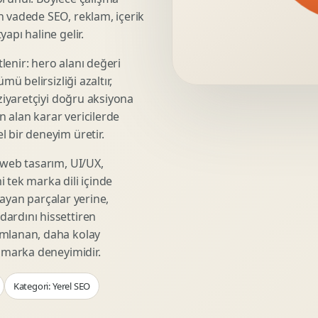
Video Reklam Kreatifi
n vadede SEO, reklam, içerik
Outdoor Reklam Tasarimi
apı haline gelir.
Kampanya Kimligi
lenir: hero alanı değeri
Performans Kreatif Seti
mü belirsizliği azaltır,
Story Reklam Tasarimi
 ziyaretçiyi doğru aksiyona
Statik Reklam Gorseli
ın alan karar vericilerde
Motion Banner Tasarimi
 bir deneyim üretir.
 web tasarım, UI/UX,
 tek marka dili içinde
şmayan parçalar yerine,
ardını hissettiren
umlanan, daha kolay
r marka deneyimidir.
Kategori: Yerel SEO