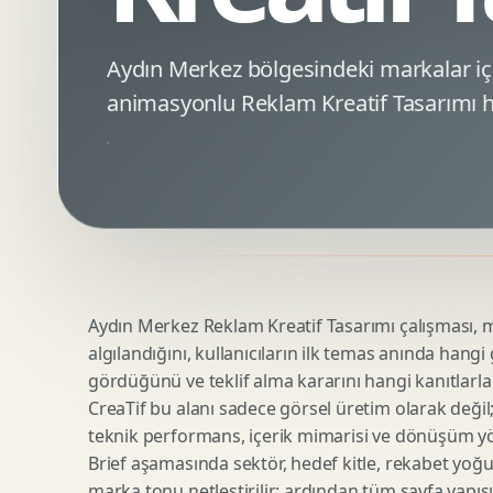
Minimal Logo Tasarimi
Google Ads Reklam Tasarimi
Premium Logo Tasarimi
Meta Ads Reklam Tasarimi
Aydın Merkez bölgesindeki markalar i
Amblem Tasarimi
Kampanya Stratejisi
animasyonlu Reklam Kreatif Tasarımı h
Logo Revizyonu
Performans Reklam Kreatifleri
Tipografik Logo Tasarimi
Youtube Reklam Kreatifi
Maskot Logo Tasarimi
Linkedin Reklam Kreatifi
Startup Logo Tasarimi
Display Banner Tasarimi
Kurumsal Logo Yenileme
Remarketing Kreatifleri
Aydın Merkez Reklam Kreatif Tasarımı çalışması, ma
Teknik SEO
Urun Gorsellestirme
algılandığını, kullanıcıların ilk temas anında hangi
Yerel SEO
3D Reklam Gorseli
gördüğünü ve teklif alma kararını hangi kanıtlarla
Icerik SEO
Cgi Kampanya Gorseli
CreaTif bu alanı sadece görsel üretim olarak değil; st
SEO Denetimi
Motion 3D
teknik performans, içerik mimarisi ve dönüşüm yönet
E Ticaret SEO
3D Karakter Tasarimi
Brief aşamasında sektör, hedef kitle, rekabet yoğu
marka tonu netleştirilir; ardından tüm sayfa yapısı
Uluslararasi SEO
3D Stand Tasarimi