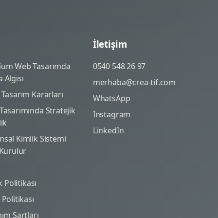
İletişim
ium Web Tasarımda
0540 548 26 97
 Algısı
merhaba@crea-tif.com
 Tasarım Kararları
WhatsApp
Tasarımında Stratejik
Instagram
lik
LinkedIn
sal Kimlik Sistemi
 Kurulur
ik Politikası
Politikası
nım Şartları