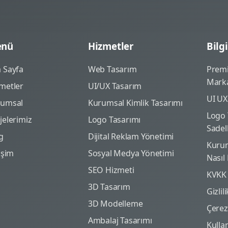
nü
Hizmetler
Bilgi
 Sayfa
Web Tasarım
Prem
Marka
metler
UI/UX Tasarım
UI UX
rumsal
Kurumsal Kimlik Tasarımı
Logo 
jelerimiz
Logo Tasarımı
Sadel
g
Dijital Reklam Yönetimi
Kurum
tişim
Sosyal Medya Yönetimi
Nasıl
SEO Hizmeti
KVKK
3D Tasarım
Gizlil
3D Modelleme
Çerez 
Ambalaj Tasarımı
Kulla