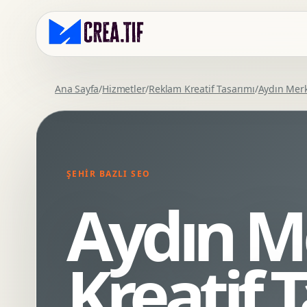
Ana Sayfa
/
Hizmetler
/
Reklam Kreatif Tasarımı
/
Aydın Mer
Kurumsal Web Tasarim
Eticaret Arayuz Tasarimi
Premium Web Tasarim
Saas UI Tasarimi
Mobil Uyumlu Web Tasarim
Mobil Uygulama Arayuz Tasarimi
ŞEHIR BAZLI SEO
SEO Uyumlu Web Tasarim
UX Arastirma
Aydın M
Wordpress Web Tasarim
Tasarim Sistemi
Webflow Web Tasarim
Prototip Tasarimi
Framer Web Tasarim
Dashboard UI Tasarimi
Kreatif 
Kurumsal Site Yenileme
Conversion UX Optimizasyonu