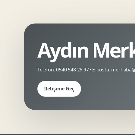
Kinetik Tipografi
Deneyimsel Mikrosite
Aydın Merk
Telefon:
0540 548 26 97
· E-posta:
merhaba@c
İletişime Geç