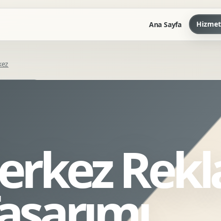
Hizmet
Ana Sayfa
kez
Marka Kilavuzu
Kartvizit Antetli Tasarimi
Kurumsal Sunum Tasarimi
Brand Guidelines
erkez Rek
Gorsel Dil Tasarimi
Kurumsal Dokuman Tasarimi
Ofis Ici Gorsel Kimlik
Tasarımı
Kurumsal Katalog Tasarimi