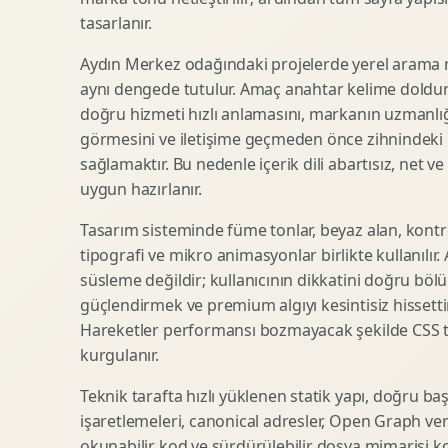
tasarlanır.
SEO Icerik Stratejisi
3D Sosyal Medya Gorseli
Schema Markup Optimizasyonu
3D Lansman Filmi
Aydın Merkez odağındaki projelerde yerel arama n
aynı dengede tutulur. Amaç anahtar kelime doldur
doğru hizmeti hızlı anlamasını, markanın uzmanlığ
görmesini ve iletişime geçmeden önce zihnindeki r
Premium Ambalaj Tasarimi
Afis Tasarimi
sağlamaktır. Bu nedenle içerik dili abartısız, net ve
Etiket Tasarimi
Brosur Tasarimi
uygun hazırlanır.
Kutu Tasarimi
Sosyal Medya Gorsel Tasarimi
Raf Gorunurlugu
Sunum Tasarimi
Tasarım sisteminde füme tonlar, beyaz alan, kontr
tipografi ve mikro animasyonlar birlikte kullanılır
Gida Ambalaj Tasarimi
Katalog Tasarimi
süsleme değildir; kullanıcının dikkatini doğru böl
Kozmetik Ambalaj Tasarimi
Infografik Tasarimi
güçlendirmek ve premium algıyı kesintisiz hissettir
E Ticaret Kutu Tasarimi
Fuaye Gorsel Tasarimi
Hareketler performansı bozmayacak şekilde CSS taba
Ambalaj Mockup Tasarimi
Kurumsal Ilan Tasarimi
kurgulanır.
Teknik tarafta hızlı yüklenen statik yapı, doğru ba
işaretlemeleri, canonical adresler, Open Graph veri
Shopify Tasarim
Lead Generation Landing Page
okunabilir kod ve sürdürülebilir dosya mimarisi k