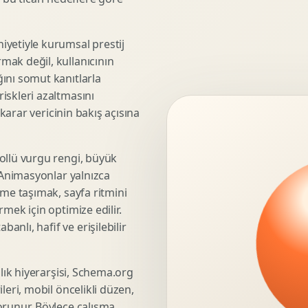
3D Render Alma
Teknik Modelleme
iyetiyle kurumsal prestij
mak değil, kullanıcının
ını somut kanıtlarla
iskleri azaltmasını
Marka Stratejisi
 karar vericinin bakış açısına
Marka Konumlandirma
Isimlendirme
Rekabet Analizi
ollü vurgu rengi, büyük
. Animasyonlar yalnızca
Hedef Kitle Analizi
üme taşımak, sayfa ritmini
Marka Mimarisi
mek için optimize edilir.
Deger Onerisi Tasarimi
nlı, hafif ve erişilebilir
Pazara Giris Stratejisi
şlık hiyerarşisi, Schema.org
leri, mobil öncelikli düzen,
Display Banner Tasarimi
orunur. Böylece çalışma