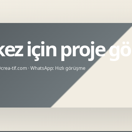
ez için proje g
rea-tif.com
· WhatsApp:
Hızlı görüşme