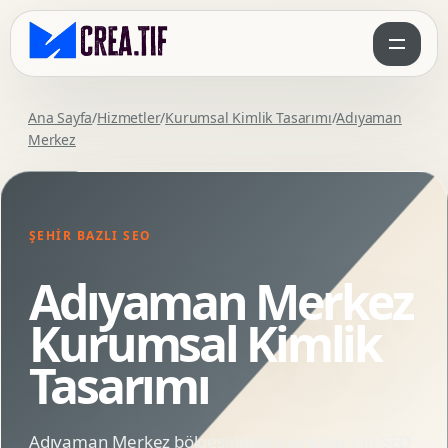
Ana Sayfa
/
Hizmetler
/
Kurumsal Kimlik Tasarımı
/
Adıyaman
Merkez
ŞEHIR BAZLI SEO
Adıyaman Merkez
Kurumsal Kimlik
Tasarımı
Adıyaman Merkez bölgesindeki markalar için SEO