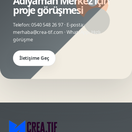
Adıyaman Merkez için
proje görüşmesi
Telefon:
0540 548 26 97
· E-posta:
merhaba@crea-tif.com
· WhatsApp:
Hızlı
görüşme
İletişime Geç